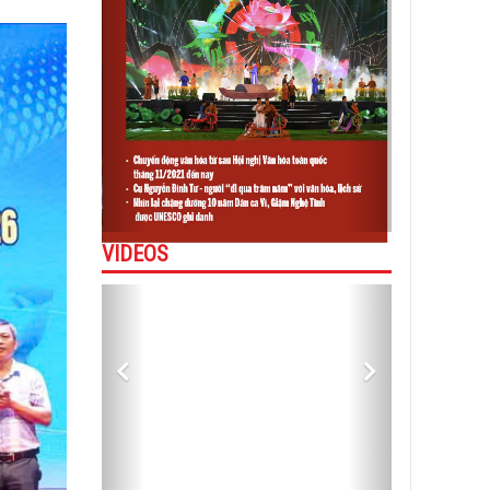
VIDEOS
Previous
Next