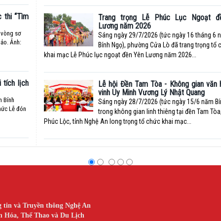
 thi “Tìm
Trang trọng Lễ Phúc Lục Ngoạt đ
Lương năm 2026
ả vòng sơ
Sáng ngày 29/7/2026 (tức ngày 16 tháng 6
ảo. Ảnh:
Bính Ngọ), phường Cửa Lò đã trang trọng tổ
khai mạc Lễ Phúc lục ngoạt đền Yên Lương năm 2026...
tích lịch
Lễ hội Đền Tam Tòa - Không gian văn 
vinh Uy Minh Vương Lý Nhật Quang
m Bính
Sáng ngày 28/7/2026 (tức ngày 15/6 năm Bí
hức Lễ đón
trong không gian linh thiêng tại đền Tam Tòa
Phúc Lộc, tỉnh Nghệ An long trọng tổ chức khai mạc...
 tin và Truyền thông Nghệ An
n Hóa, Thể Thao và Du Lịch