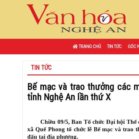
TRANG CHỦ
TIN TỨC
GÓC 
TIN TỨC
Bế mạc và trao thưởng các m
tỉnh Nghệ An lần thứ X
Chiều 09/5, Ban Tổ chức Đại hội Thể
xã Quế Phong tổ chức lễ Bế mạc và trao 
đấu tại địa phương.