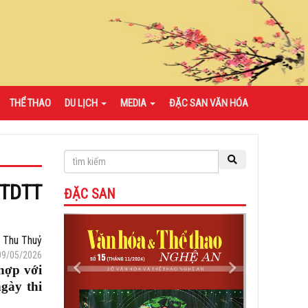
THỂ THAO
DU LỊCH
MEDIA
ĐẶC SAN VĂN HÓA
 TDTT
ĐẶC SAN
Previous
Next
Thu Thuỷ
09/05/2026
hợp với
gày thi