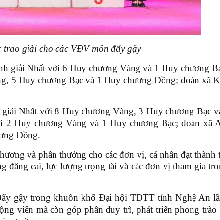
 trao giải cho các VĐV môn đẩy gậy
nh giải Nhất vớí 6 Huy chương Vàng và 1 Huy chương B
ng, 5 Huy chương Bạc và 1 Huy chương Đồng; đoàn xã K
 giải Nhất với 8 Huy chương Vàng, 3 Huy chương Bạc v
ới 2 Huy chương Vàng và 1 Huy chương Bạc; đoàn xã 
ương Đồng.
hương và phần thưởng cho các đơn vị, cá nhân đạt thành t
 đăng cai, lực lượng trọng tài và các đơn vị tham gia tr
 Đẩy gậy trong khuôn khổ Đại hội TDTT tỉnh Nghệ An l
ộng viên mà còn góp phần duy trì, phát triển phong trào 