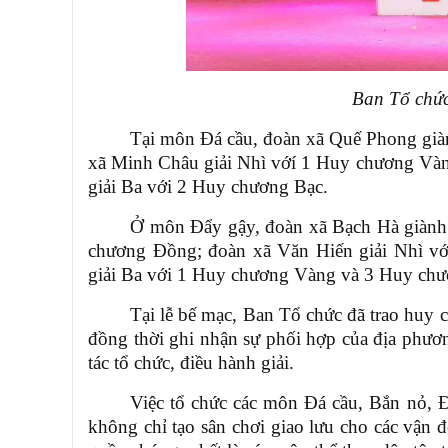
Ban Tổ chức
Tại môn Đá cầu, đoàn xã Quế Phong già
xã Minh Châu giải Nhì vớí 1 Huy chương Và
giải Ba với 2 Huy chương Bạc.
Ở môn Đẩy gậy, đoàn xã Bạch Hà giành
chương Đồng; đoàn xã Văn Hiến giải Nhì v
giải Ba với 1 Huy chương Vàng và 3 Huy ch
Tại lễ bế mạc, Ban Tổ chức đã trao huy c
đồng thời ghi nhận sự phối hợp của địa phương
tác tổ chức, điều hành giải.
Việc tổ chức các môn Đá cầu, Bắn nỏ,
không chỉ tạo sân chơi giao lưu cho các vận đ