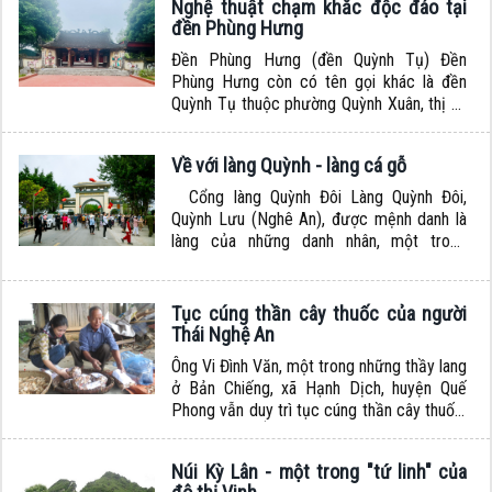
Nghệ thuật chạm khắc độc đáo tại
nhất Nghệ An với sự đồ sộ, cổ kính nhưng
đền Phùng Hưng
cũng rất đẹp đẽ, thanh cao....
Đền Phùng Hưng (đền Quỳnh Tụ) Đền
Phùng Hưng còn có tên gọi khác là đền
Quỳnh Tụ thuộc phường Quỳnh Xuân, thị xã
Hoàng Mai, được xây dựng vào thời Lê
Trung hưng và trùng tu lớn vào thời Nguyễn.
Về với làng Quỳnh - làng cá gỗ
Đây là một trong những di tích ở mảnh đất
địa đầu xứ Nghệ (nay thuộc thị xã Hoàng
Cổng làng Quỳnh Đôi Làng Quỳnh Đôi,
Mai...
Quỳnh Lưu (Nghê An), được mệnh danh là
làng của những danh nhân, một trong
những ngôi làng là biểu tượng của đất học
xứ Nghệ được Nhân dân cả nước biết đến
thành tích khoa bảng vang danh. Nói đến
Tục cúng thần cây thuốc của người
làng Quỳnh còn nói đến một làng văn hóa
Thái Nghệ An
cổ, đậm đà bản...
Ông Vi Đình Văn, một trong những thầy lang
ở Bản Chiếng, xã Hạnh Dịch, huyện Quế
Phong vẫn duy trì tục cúng thần cây thuốc.
(Trong ảnh: Ông Văn đang giới thiệu quy
trình làm thuốc với cán bộ Ban Quản lý Di
Núi Kỳ Lân - một trong "tứ linh" của
tích của tỉnh. Ảnh: Ngô Lâm) ...