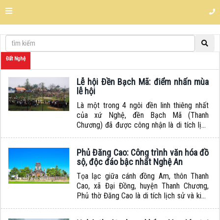
Đất Nghệ
Lễ hội Đền Bạch Mã: điểm nhấn mùa
lễ hội
Là một trong 4 ngôi đền linh thiêng nhất
của xứ Nghệ, đền Bạch Mã (Thanh
Chương) đã được công nhận là di tích lịch
sử văn hóa từ năm 1994. Lễ hội Đền Bạch
Mã cũng đã được ghi vào danh mục “Di
Phủ Đăng Cao: Công trình văn hóa đồ
sản văn hóa phi vật thể quốc gia” năm
sộ, độc đáo bậc nhất Nghệ An
2019. Lễ hội năm nay được tổ...
Tọa lạc giữa cánh đồng Am, thôn Thanh
Cao, xã Đại Đồng, huyện Thanh Chương,
Phủ thờ Đăng Cao là di tích lịch sử và kiến
trúc nghệ thuật đặc sắc. Lầu nghi môn của
Phủ được xem là độc đáo thuộc vào bậc