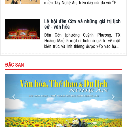
miền Tây Nghệ An, trên dãy núi đá vôi “Phà
Én” thuộc bản Na Nhàng (Hồng Tiến), xã
Châu Tiến, huyện Quỳ Châu, cách TP Vinh
170 km về phía Tây Bắc. Tên hang được
Lễ hội đền Cờn và những giá trị lịch
gọi theo tên bản nên có tên là...
sử - văn hóa
Đền Cờn (phường Quỳnh Phương, TX
Hoàng Mai) là một di tích có giá trị về mặt
kiến trúc và linh thiêng được xếp vào hạng
đại danh lam bậc nhất xứ Nghệ (nhất Cờn,
nhì Quả, tam Bạch Mã, tứ Chiêu Trưng). Lễ
hội đền Cờn cũng là một trong những lễ hội
ĐẶC SAN
có quy mô lớn, độc đáo,...
Previous
Next