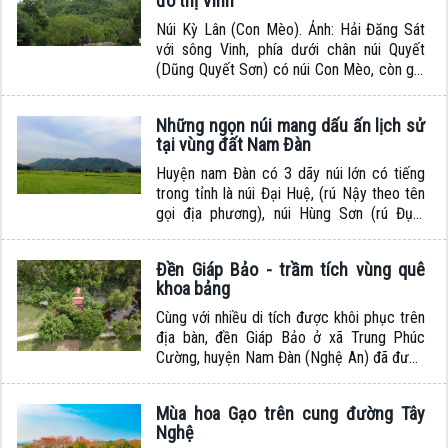
đô thị Vinh
Núi Kỳ Lân (Con Mèo). Ảnh: Hải Đăng Sát
với sông Vinh, phía dưới chân núi Quyết
(Dũng Quyết Sơn) có núi Con Mèo, còn gọi
là núi Kỳ Lân, là một trong tứ linh của quần
thể Di tích núi Quyết, của đô thị Vinh. Núi
Những ngọn núi mang dấu ấn lịch sử
Dũng quyết có 4 chi, còn gọi là Tứ Linh với
tại vùng đất Nam Đàn
Long Thủ (Đầu...
Huyện nam Đàn có 3 dãy núi lớn có tiếng
trong tỉnh là núi Đại Huệ, (rú Nậy theo tên
gọi địa phương), núi Hùng Sơn (rú Đụn)
nằm trọn trong địa bàn huyện và núi Thiên
Nhẫn (núi Trăm) nằm một phần trong
Đền Giáp Bảo - trầm tích vùng quê
huyện. Ngoài ra còn có hàng chục ngọn núi
khoa bảng
lớn nhỏ khác nằm rải rác xen...
Cùng với nhiều di tích được khôi phục trên
địa bàn, đền Giáp Bảo ở xã Trung Phúc
Cường, huyện Nam Đàn (Nghệ An) đã được
người dân xây dựng, tôn tạo khang trang,
trở thành điểm sinh hoạt văn hóa tâm linh
Mùa hoa Gạo trên cung đường Tây
quan trọng ở địa phương....
Nghệ