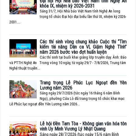
Đại hội Hội Nhà báo Việt Nam tỉnh Nghệ An
khóa IX, nhiệm kỳ 2026-2031
Sáng 31/7, Hội Nhà báo Việt Nam tỉnh Nghệ An long
trọng tổ chức Đại hội đại biểu lần thứ IX, nhiệm kỳ 2026-
2031....
Các thí sinh vòng chung khảo Cuộc thi “Tìm
kiếm tài năng Dân ca Ví, Giặm Nghệ Tĩnh”
năm 2026 bước vào đợt huấn luyện
Các thí sinh tại buổi khai giảng lớp truyền dạy. Ảnh: Báo
và PTTH Nghệ An Trong vòng 10 ngày, từ ngày 29/7 - 7/8/2026, Trung tâm
Nghệ thuật truyền...
Trang trọng Lễ Phúc Lục Ngoạt đền Yên
Lương năm 2026
Sáng ngày 29/7/2026 (tức ngày 16 tháng 6 năm Bính
Ngọ), phường Cửa Lò đã trang trọng tổ chức khai mạc
Lễ Phúc lục ngoạt đền Yên Lương năm 2026...
Lễ hội Đền Tam Tòa - Không gian văn hóa tôn
vinh Uy Minh Vương Lý Nhật Quang
Sáng ngày 28/7/2026 (tức ngày 15/6 năm Bính