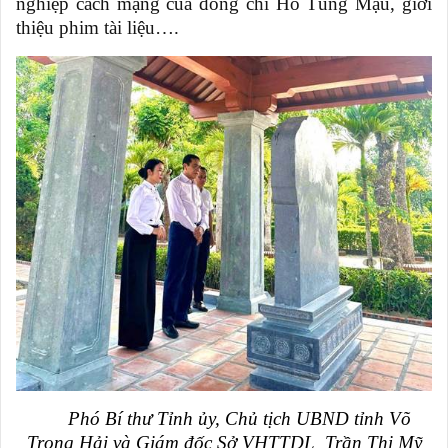
nghiệp cách mạng của đồng chí
Hồ Tùng Mậu, giới
thiệu phim tài liệu….
Phó Bí thư Tỉnh ủy, Chủ tịch UBND tỉnh Võ
Trọng Hải và Giám đốc Sở VHTTDL
Trần Thị Mỹ