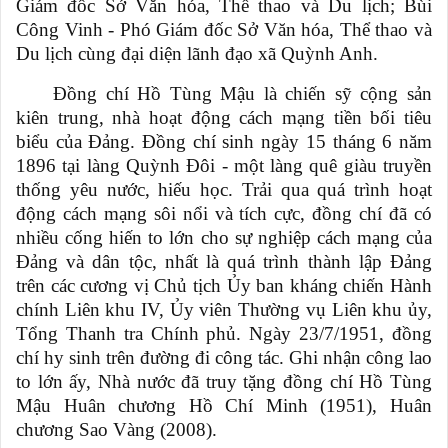
Giám đốc Sở Văn hóa, Thể thao và Du lịch; Bùi
Công Vinh - Phó Giám đốc Sở Văn hóa, Thể thao và
Du lịch cùng đại diện lãnh đạo
xã Quỳnh Anh.
Đồng chí Hồ Tùng Mậu là chiến sỹ cộng sản
kiên trung, nhà hoạt động cách mạng tiền bối tiêu
biểu của Đảng. Đồng chí sinh ngày 15 tháng 6 năm
1896 tại làng Quỳnh Đôi - một làng quê giàu truyền
thống yêu nước, hiếu học. Trải qua quá trình hoạt
động cách mạng sôi nổi và tích cực, đồng chí đã có
nhiều cống hiến to lớn cho sự nghiệp cách mạng của
Đảng và dân tộc, nhất là quá trình thành lập Đảng
trên các cương vị Chủ tịch Ủy ban kháng chiến Hành
chính Liên khu IV, Ủy viên Thường vụ Liên khu ủy,
Tổng Thanh tra Chính phủ. Ngày 23/7/1951, đồng
chí hy sinh trên đường đi công tác. Ghi nhận công lao
to lớn ấy, Nhà nước đã truy tặng đồng chí Hồ Tùng
Mậu Huân chương Hồ Chí Minh (1951), Huân
chương Sao Vàng (2008).