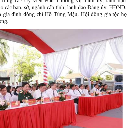
 cùng các Ủy viên Ban Thường vụ Tỉnh ủy, lãnh đạ
 các ban, sở, ngành cấp tỉnh; lãnh đạo Đảng ủy, HĐND
gia đình đồng chí Hồ Tùng Mậu, Hội đồng gia tộc họ 
ơng.