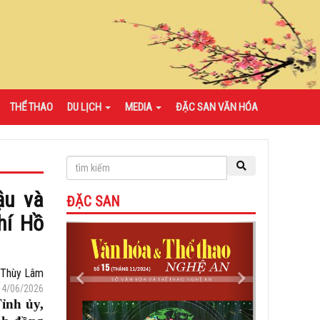
THỂ THAO
DU LỊCH
MEDIA
ĐẶC SAN VĂN HÓA
ậu và
ĐẶC SAN
hí Hồ
Previous
Next
Thùy Lâm
14/06/2026
ỉnh ủy,