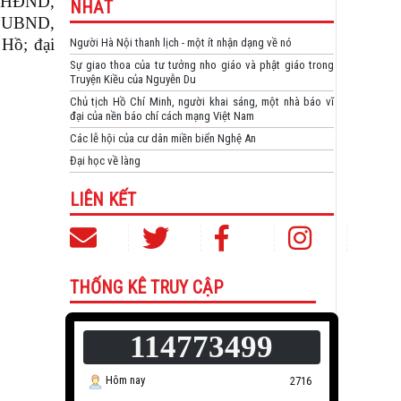
o HĐND,
NHẤT
, UBND,
Hồ; đại
Người Hà Nội thanh lịch - một ít nhận dạng về nó
Sự giao thoa của tư tưởng nho giáo và phật giáo trong
Truyện Kiều của Nguyễn Du
Chủ tịch Hồ Chí Minh, người khai sáng, một nhà báo vĩ
đại của nền báo chí cách mạng Việt Nam
Các lễ hội của cư dân miền biển Nghệ An
Đại học về làng
LIÊN KẾT
THỐNG KÊ TRUY CẬP
114773499
Hôm nay
2716