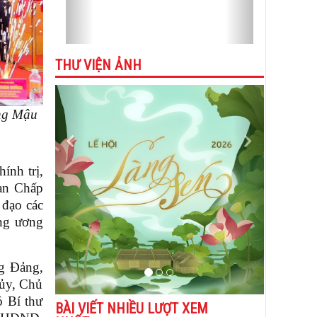
THƯ VIỆN ẢNH
Previous
Next
ùng Mậu
ính trị,
an Chấp
 đạo các
ng ương
g Đảng,
 ủy, Chủ
 Bí thư
BÀI VIẾT NHIỀU LƯỢT XEM