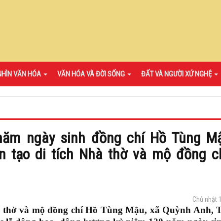
NHÌN VĂN HÓA
VĂN HÓA VÀ ĐỜI SỐNG
ĐẤT VÀ NGƯỜI XỨ NGHỆ
 năm ngày sinh đồng chí Hồ Tùng M
n tạo di tích Nhà thờ và mộ đồng c
Chủ nhật 
Nhà thờ và mộ đồng chí Hồ Tùng Mậu, xã Quỳnh Anh, T