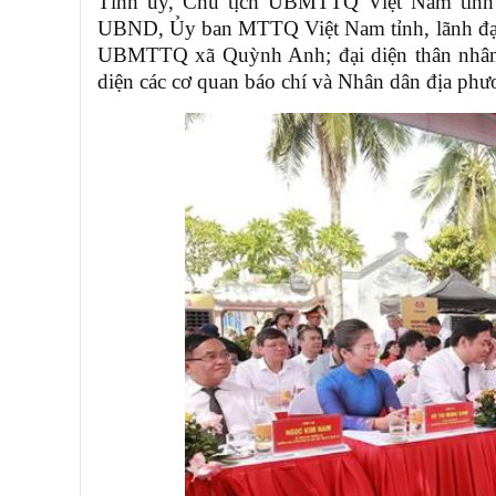
Tỉnh ủy, Chủ tịch UBMTTQ Việt Nam tỉnh
UBND, Ủy ban MTTQ Việt Nam tỉnh, lãnh đạo
UBMTTQ xã Quỳnh Anh; đại diện thân nhân 
diện các cơ quan báo chí và Nhân dân địa phư