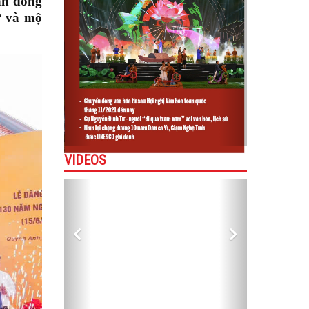
nh đồng
ờ và mộ
VIDEOS
Previous
Next