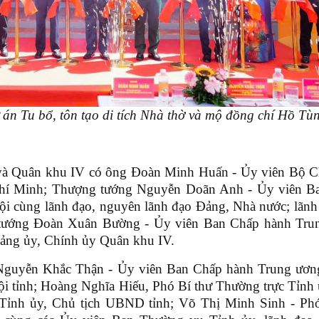
 án Tu bổ, tôn tạo di tích Nhà thờ và mộ đồng chí Hồ T
 và Quân khu IV có ông Đoàn Minh Huấn - Ủy viên Bộ Ch
Chí Minh; Thượng tướng Nguyễn Doãn Anh - Ủy viên B
i cùng lãnh đạo, nguyên lãnh đạo Đảng, Nhà nước; lãnh
u tướng Đoàn Xuân Bường - Ủy viên Ban Chấp hành Tru
ảng ủy, Chính ủy Quân khu IV.
: Nguyễn Khắc Thận - Ủy viên Ban Chấp hành Trung ươn
 hội tỉnh; Hoàng Nghĩa Hiếu, Phó Bí thư Thường trực Tỉnh
Tỉnh ủy, Chủ tịch UBND tỉnh; Võ Thị Minh Sinh - Phó