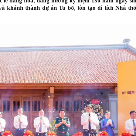
c lễ dâng hoa, dâng hương kỷ niệm 130 năm ngày si
và khánh thành dự án Tu bổ, tôn tạo di tích Nhà th