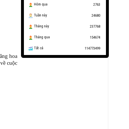
Hôm qua
2763
Tuần này
24680
Tháng này
237768
Tháng qua
154674
Tất cả
114773499
dâng hoa
 về cuộc