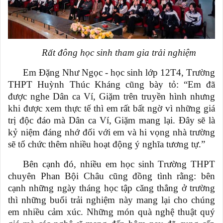
Rất đông học sinh tham gia trải nghiệm
Em Đặng Như Ngọc
-
học sinh lớp 12T4
,
T
rường
THPT Huỳnh Thúc Kháng cũng bày tỏ: “Em đã
được nghe
D
ân ca Ví
,
Giặm trên truyền hình nhưng
khi được xem thực tế thì em rất bất ngờ vì những giá
trị độc đáo mà
D
ân ca Ví
,
Giặm mang lại. Đây sẽ là
kỷ niệm đáng nhớ đối với em và hi vọng nhà trường
sẽ tổ chức thêm nhiều hoạt động ý nghĩa tương tự.”
Bên cạnh đó, nhiều em học sinh
T
rường THPT
chuyên Phan Bội Châu cũng đồng tình rằng: bên
cạnh những ngày tháng học tập căng thẳng ở trường
thì những buổi trải nghiệm này mang lại cho chúng
em nhiều cảm xúc. Những món quà nghệ thuật quý