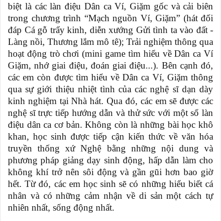
biệt là các làn điệu
D
ân ca Ví
,
Giặm gốc và cải biên
trong chương trình “Mạch nguồn Ví
,
Giặm” (hát đối
đáp Cá gỗ trẩy kinh, diễn xướng Gửi tình ta vào đất
-
Làng nồi, Thương lắm mô tê); Trải nghiệm thông qua
hoạt động trò chơi (mini game tìm hiểu về
D
ân ca Ví
Giặm, nhớ giai điệu, đoán giai điệu...). Bên cạnh đó,
các em còn được tìm hiểu về
D
ân ca Ví
,
Giặm thông
qua sự giới thiệu nhiệt tình của các nghệ sĩ dạn dày
kinh nghiệm tại Nhà hát. Qua đó, các em sẽ được các
nghệ sĩ trực tiếp hướng dẫn và thử sức với một số làn
điệu dân ca cơ bản. Không còn là những bài học khô
khan, học sinh được tiếp cận kiến thức về văn hóa
truyền thống xứ Nghệ bằng những nội dung và
phương pháp giảng dạy sinh động, hấp dẫn làm cho
không khí trở nên sôi động và gần gũi hơn bao giờ
hết. Từ đó, các em học sinh sẽ có những hiểu biết cá
nhân và có những cảm nhận về di sản một cách tự
nhiên nhất, sống động nhất.