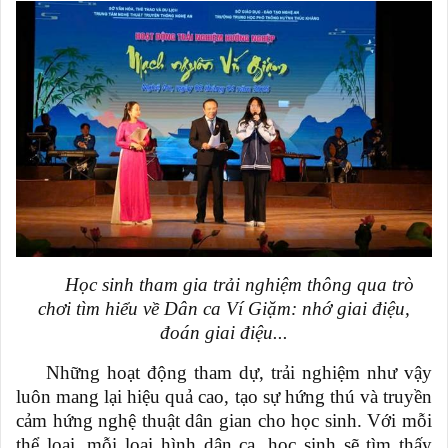
Học sinh tham gia t
rải nghiệm thông qua trò
chơi tìm hiểu về
D
ân ca Ví Giặm
:
nhớ giai điệu,
đoán giai điệu...
Những hoạt động tham dự, trải nghiệm như vậy
luôn mang lại hiệu quả cao, tạo sự hứng thú và truyền
cảm hứng nghệ thuật dân gian cho học sinh. Với mỗi
thể loại, mỗi loại hình dân ca, học sinh sẽ tìm thấy