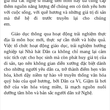
giá mà các nghệ sĩ mang
đến
hôm nay đã cung cấp
thêm nguồn năng lượng để chúng em có tình yêu hơn
với cuộc sống, với quê hương và những giá trị di sản
mà thế hệ đi trước truyền lại cho chúng
em.
Giáo dục thông qua hoạt động trải nghiệm thực
địa là môn học mới, thực sự cần thiết và hiệu quả.
Việc tổ chức hoạt động giáo dục, trải nghiệm hướng
nghiệp tại Nhà hát Dân ca không chỉ mang lại cảm
xúc tích cực cho học sinh mà còn phát huy giá trị của
di sản, tạo nên không gian diễn xướng đặc biệt dành
cho những người yêu dân ca, trở thành điểm hẹn văn
hóa, khơi dậy niềm tự hào về truyền thống văn hóa
quý báu của quê hương, bởi
D
ân ca Ví
,
Giặm là hơi
thở của văn hóa vùng miền, là mạch nguồn nuôi
dưỡng tâm hồn và bản sắc người dân xứ Nghệ.