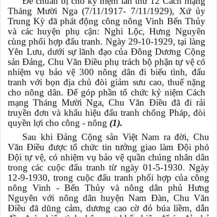
Để chuẩn bị cho kỷ niệm lần thứ 12 Cách mạng
Tháng Mười Nga (7/11/1917- 7/11/1929), Xứ ủy
Trung Kỳ đã phát động công nông Vinh Bến Thủy
và các huyện phụ cận: Nghi Lộc, Hưng Nguyên
cùng phối hợp đấu tranh. Ngày 29-10-1929, tại làng
Yên Lưu, dưới sự lãnh đạo của Đông Dương Cộng
sản Đảng, Chu Văn Điều phụ trách bộ phận tự vệ có
nhiệm vụ bảo vệ 300 nông dân đi biểu tình, đấu
tranh với bọn địa chủ đòi giảm sưu cao, thuế nặng
cho nông dân. Để góp phần tổ chức kỷ niệm Cách
mạng Tháng Mười Nga, Chu Văn Điều đã đi rải
truyền đơn và khẩu hiệu đấu tranh chống Pháp, đòi
quyền lợi cho công - nông
(1).
Sau khi Đảng Cộng sản Việt Nam ra đời, Chu
Văn Điều được tổ chức tin tưởng giao làm Đội phó
Đội tự vệ, có nhiệm vụ bảo vệ quần chúng nhân dân
trong các cuộc đấu tranh từ ngày 01-5-1930. Ngày
12-9-1930, trong cuộc đấu tranh phối hợp của công
nông Vinh - Bến Thủy và nông dân phủ Hưng
Nguyên với nông dân huyện Nam Đàn, Chu Văn
Điều đã dũng cảm, dương cao cờ đỏ búa liềm, dẫn