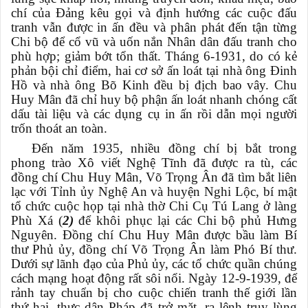
chí của Đảng kêu gọi và định hướng các cuộc đấu
tranh vẫn được in ấn đều và phân phát đến tận từng
Chi bộ để cổ vũ và uốn nắn Nhân dân đấu tranh cho
phù hợp; giảm bớt tổn thất. Tháng 6-1931, do có kẻ
phản bội chỉ điểm, hai cơ sở ấn loát tại nhà ông Đinh
Hồ và nhà ông Bõ Kinh đều bị địch bao vây. Chu
Huy Mân đã chỉ huy bộ phận ấn loát nhanh chóng cất
dấu tài liệu và các dụng cụ in ấn rồi dẫn mọi người
trốn thoát an toàn.
Đến năm 1935, nhiều đồng chí bị bắt trong
phong trào Xô viết Nghệ Tĩnh đã được ra tù, các
đồng chí Chu Huy Mân, Võ Trọng Ân đã tìm bắt liên
lạc với Tỉnh ủy Nghệ An và huyện Nghi Lộc, bí mật
tổ chức cuộc họp tại nhà thờ Chi Cụ Tú Lang ở làng
Phù Xá (
2)
để
khôi phục lại các Chi bộ phủ Hưng
Nguyên. Đồng chí Chu Huy Mân được bầu làm Bí
thư Phủ ủy, đồng chí Võ Trọng Ân làm Phó Bí thư.
Dưới sự lãnh đạo của Phủ ủy, các tổ chức quần chúng
cách mạng hoạt động rất sôi nổi. Ngày 12-9-1939, để
rảnh tay chuẩn bị cho cuộc chiến tranh thế giới lần
thứ hai, thực dân Pháp đã trở mặt, ra lệnh truy lùng