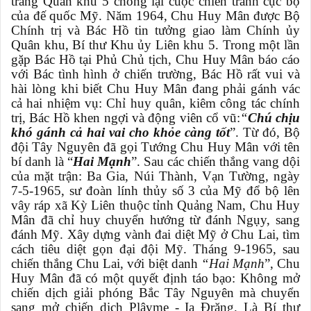
trang Quân khu 5 chống lại cuộc chiến tranh cục bộ
của đế quốc Mỹ. Năm 1964, Chu Huy Mân được Bộ
Chính trị và Bác Hồ tin tưởng giao làm Chính ủy
Quân khu, Bí thư Khu ủy Liên khu 5. Trong một lần
gặp Bác Hồ tại Phủ Chủ tịch, Chu Huy Mân báo cáo
với Bác tình hình ở chiến trường, Bác Hồ rất vui và
hài lòng khi biết Chu Huy Mân đang phải gánh vác
cả hai nhiệm vụ: Chỉ huy quân, kiêm công tác chính
trị, Bác Hồ khen ngợi và động viên cổ vũ:
“
Chú chịu
khó gánh cả hai vai cho khỏe càng tốt
”. Từ đó, Bộ
đội Tây Nguyên đã gọi Tướng Chu Huy Mân với tên
bí danh là “
Hai Mạnh
”. Sau các chiến thắng vang dội
của mặt trận: Ba Gia, Núi Thành, Vạn Tường, ngày
7-5-1965, sư đoàn lính thủy số 3 của Mỹ đổ bộ lên
vây ráp xã Kỳ Liên thuộc tỉnh Quảng Nam, Chu Huy
Mân đã chỉ huy chuyển hướng từ đánh Ngụy, sang
đánh Mỹ. Xây dựng vành đai diệt Mỹ ở Chu Lai, tìm
cách tiêu diệt gọn đại đội Mỹ. Tháng 9-1965, sau
chiến thắng Chu Lai, với biệt danh
“Hai Mạnh
”, Chu
Huy Mân đã có một quyết định táo bạo: Không mở
chiến dịch giải phóng Bắc Tây Nguyên mà chuyển
sang mở chiến dịch Plâyme - Ia Đrăng. Là Bí thư