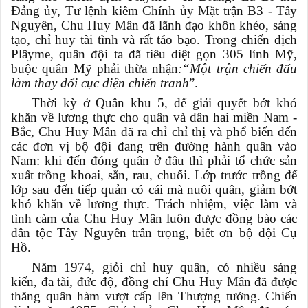
Đảng ủy, Tư lệnh kiêm Chính ủy Mặt trận B3 - Tây
Nguyên, Chu Huy Mân đã lãnh đạo khôn khéo, sáng
tạo, chỉ huy tài tình và rất táo bạo. Trong chiến dịch
Plâyme, quân đội ta đã tiêu diệt gọn 305 lính Mỹ,
buộc quân Mỹ phải thừa nhận
:“Một trận chiến đấu
làm thay đổi cục diện chiến tranh
”.
Thời kỳ ở Quân khu 5, để giải quyết bớt khó
khăn về lương thực cho quân và dân hai miền Nam -
Bắc, Chu Huy Mân đã ra chỉ chỉ thị và phổ biến đến
các đơn vị bộ đội đang trên đường hành quân vào
Nam: khi đến đóng quân ở đâu thì phải tổ chức sản
xuất trồng khoai, sắn, rau, chuối. Lớp trước trồng để
lớp sau đến tiếp quản có cái mà nuôi quân, giảm bớt
khó khăn về lương thực. Trách nhiệm, việc làm và
tình càm của Chu Huy Mân luôn được đồng bào các
dân tộc Tây Nguyên trân trọng, biết ơn bộ đội Cụ
Hồ.
Năm 1974, giỏi chỉ huy quân, có nhiều sáng
kiến, đa tài, đức độ, đồng chí Chu Huy Mân đã được
thăng quân hàm vượt cấp lên Thượng tướng. Chiến