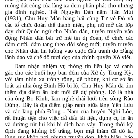
ruộng đất công của làng xã đem phân phát cho những
gia đình nghèo. Tết Nguyên Đán năm Tân Mùi
(1931), Chu Huy Mân hăng hái cùng Tự vệ Đỏ và
các tổ chức đoàn thể thanh niên, phụ nữ mở các lớp
dạy chữ Quốc ngữ cho Nhân dân, tuyên truyền vận
động Nhân dân bài trừ mê tín dị đoan, tổ chức các
đám cưới, đám tang theo đời sống mới; tuyên truyền
cho Nhân dân tin tưởng vào cuộc đấu tranh do Đảng
lãnh đạo và chế độ tươi đẹp của chính quyền Xô viết.
Đảm nhận nhiệm vụ thông tin liên lạc và canh
gác cho các buổi họp ban đêm của Xứ ủy Trung Kỳ,
với tầm nhìn xa trông rộng, đề phòng khi cơ sở ấn
loát tại nhà ông Đinh Hồ bị lộ, Chu Huy Mân đã tìm
thêm địa điểm ấn loát mới để dự phòng. Đó là nhà
của ông Bõ Kinh, làm nghề chài lưới trên sông Rào
Đừng. Đây là địa điểm giáp ranh giữa làng Yên Lưu
và các làng phía Đông - Nam của huyện Nghi Lộc,
rất thuận tiện cho việc cất dấu tài liệu, dụng cụ in ấn
và đường rút lui khi bị địch bao vây. Trong thời kỳ
địch đang khủng bố trắng, bọn mật thám đã dò la,
lùng sục khắp nơi, nhưng truyền đơn, khẩu hiệu, báo