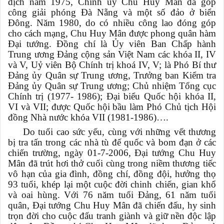
dịch năm 1975, Chính ủy Chu Huy Mân đã góp
công giải phóng Đà Nẵng và một số đảo ở biển
Đông. Năm 1980, do có nhiều công lao đóng góp
cho cách mạng, Chu Huy Mân được phong quân hàm
Đại tướng. Đồng chí là Ủy viên Ban Chấp hành
Trung ương Đảng cộng sản Việt Nam các khóa II, IV
và V, Uỷ viên Bộ Chính trị khoá IV, V; là Phó Bí thư
Đảng ủy Quân sự Trung ương, Trưởng ban Kiểm tra
Đảng ủy Quân sự Trung ương; Chủ nhiệm Tổng cục
Chính trị (1977- 1986); Đại biểu Quốc hội khóa II,
VI và VII; được Quốc hội bầu làm Phó Chủ tịch Hội
đồng Nhà nước khóa VII (1981-1986)….
Do tuổi cao sức yếu, cùng với những vết thương
bị tra tấn trong các nhà tù đế quốc và bom đạn ở các
chiến trường, ngày 01-7-2006, Đại tướng Chu Huy
Mân đã trút hơi thở cuối cùng trong niềm thương tiếc
vô hạn của gia đình, đồng chí, đồng đội, hưởng thọ
93 tuổi, khép lại một cuộc đời chinh chiến, gian khổ
và oai hùng. Với 76 năm tuổi Đảng, 61 năm tuổi
quân, Đại tướng Chu Huy Mân đã chiến đấu, hy sinh
trọn đời cho cuộc đấu tranh giành và giữ nền độc lập