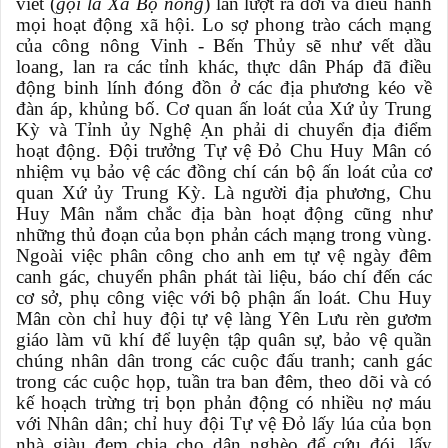
viết (
gọi là Xã Bộ nông
) lần lượt ra đời và điều hành
mọi hoạt động xã hội. Lo sợ phong trào cách mạng
của công nông Vinh - Bến Thủy sẽ như vết dầu
loang, lan ra các tỉnh khác, thực dân Pháp đã điều
động binh lính đóng đồn ở các địa phương kéo về
đàn áp, khủng bố. Cơ quan ấn loát của Xứ ủy Trung
Kỳ và Tỉnh ủy Nghệ Ạn phải di chuyển địa điểm
hoạt động. Đội trưởng Tự vệ Đỏ Chu Huy Mân có
nhiệm vụ bảo vệ các đồng chí cán bộ ấn loát của cơ
quan Xứ ủy Trung Kỳ. Là người địa phương, Chu
Huy Mân nắm chắc địa bàn hoạt động cũng như
những thủ đoạn của bọn phản cách mạng trong vùng.
Ngoài việc phân công cho anh em tự vệ ngày đêm
canh gác, chuyển phân phát tài liệu, báo chí đến các
cơ sở, phụ công việc với bộ phận ấn loát. Chu Huy
Mân còn chỉ huy đội tự vệ làng Yên Lưu rèn gươm
giáo làm vũ khí để luyện tập quân sự, bảo vệ quần
chúng nhân dân trong các cuộc đấu tranh; canh gác
trong các cuộc họp, tuần tra ban đêm, theo dõi và có
kế hoạch trừng trị bọn phản động có nhiều nợ máu
với Nhân dân; chỉ huy đội Tự vệ Đỏ lấy lúa của bọn
nhà giàu đem chia cho dân nghèo để cứu đói, lấy