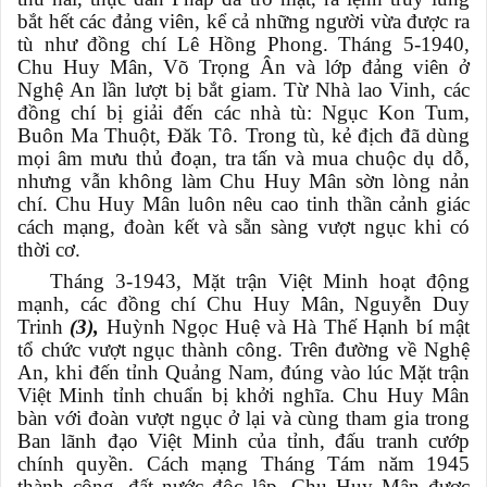
bắt hết các đảng viên, kể cả những người vừa được ra
tù như đồng chí Lê Hồng Phong. Tháng 5-1940,
Chu Huy Mân, Võ Trọng Ân và lớp đảng viên ở
Nghệ An lần lượt bị bắt giam. Từ Nhà lao Vinh, các
đồng chí bị giải đến các nhà tù: Ngục Kon Tum,
Buôn Ma Thuột, Đăk Tô. Trong tù, kẻ địch đã dùng
mọi âm mưu thủ đoạn, tra tấn và mua chuộc dụ dỗ,
nhưng vẫn không làm Chu Huy Mân sờn lòng nản
chí. Chu Huy Mân luôn nêu cao tinh thần cảnh giác
cách mạng, đoàn kết và sẵn sàng vượt ngục khi có
thời cơ.
Tháng 3-1943, Mặt trận Việt Minh hoạt động
mạnh, các đồng chí Chu Huy Mân, Nguyễn Duy
Trinh
(3)
,
Huỳnh Ngọc Huệ và Hà Thế Hạnh bí mật
tổ chức vượt ngục thành công. Trên đường về Nghệ
An, khi đến tỉnh Quảng Nam, đúng vào lúc Mặt trận
Việt Minh tỉnh chuẩn bị khởi nghĩa. Chu Huy Mân
bàn với đoàn vượt ngục ở lại và cùng tham gia trong
Ban lãnh đạo Việt Minh của tỉnh, đấu tranh cướp
chính quyền. Cách mạng Tháng Tám năm 1945
thành công, đất nước độc lập, Chu Huy Mân được