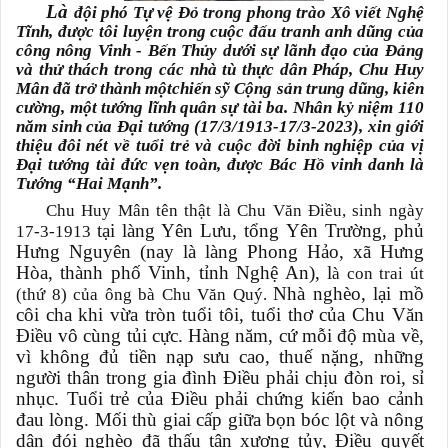
Là
đội phó Tự vệ Đỏ trong phong trào Xô viết Nghệ
Tĩnh, được tôi luyện trong cuộc đấu tranh anh dũng của
công nông Vinh - Bến Thủy dưới sự lãnh đạo của Đảng
và thử thách trong các nhà tù thực dân Pháp, Chu Huy
Mân đã trở thành một
chiến sỹ Cộng sản trung dũng, kiên
cường, một tướng lĩnh quân sự tài ba. Nhân kỷ niệm 110
năm sinh của Đại tướng (17/3/1913-17/3-2023), xin giới
thiệu đôi nét về tuổi trẻ và cuộc đời binh nghiệp của vị
Đại tướng tài đức vẹn toàn, được Bác Hồ vinh danh là
Tướng “Hai Mạnh”.
Chu Huy Mân tên thật là Chu Văn Điều, sinh ngày
tại làng Yên Lưu, tổng Yên Trường, phủ
17-3-1913
Hưng Nguyên (nay là làng Phong Hảo, xã Hưng
Hòa, thành phố Vinh, tỉnh Nghệ An), l
à con trai út
Nhà nghèo, lại mồ
(thứ 8) của ông bà Chu Văn Quý.
côi cha khi vừa tròn tuổi tôi, tuổi thơ của Chu Văn
Điều vô cùng tủi cực. Hàng năm, cứ mỗi độ mùa về,
vì không đủ tiền nạp sưu cao, thuế nặng, những
người thân trong gia đình Điều phải chịu đòn roi, sỉ
nhục. Tuổi trẻ của Điều phải chứng kiến bao cảnh
đau lòng. Mối thù giai cấp giữa bọn bóc lột và nông
dân đói nghèo đã thấu tận xương tủy, Điều quyết