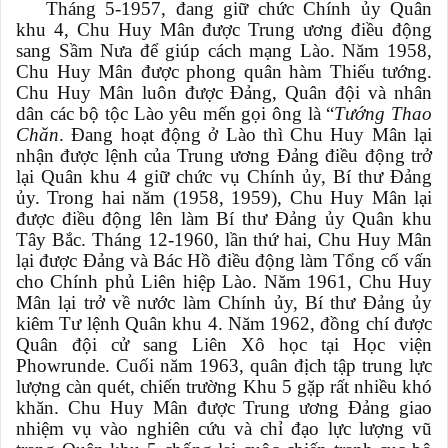
Tháng 5-1957, đang giữ chức Chính ủy Quân
khu 4, Chu Huy Mân được Trung ương điều động
sang Sầm Nưa để giúp cách mạng Lào. Năm 1958,
Chu Huy Mân được phong quân hàm Thiếu tướng.
Chu Huy Mân luôn được Đảng, Quân đội và nhân
dân các bộ tộc Lào yêu mến gọi ông là “
Tướng Thao
Chăn
. Đang hoạt động ở Lào thì Chu Huy Mân lại
nhận được lệnh của Trung ương Đảng điều động trở
lại Quân khu 4 giữ chức vụ Chính ủy, Bí thư Đảng
ủy. Trong hai năm (1958, 1959), Chu Huy Mân lại
được điều động lên làm Bí thư Đảng ủy Quân khu
Tây Bắc. Tháng 12-1960, lần thứ hai, Chu Huy Mân
lại được Đảng và Bác Hồ điều động làm Tổng cố vấn
cho Chính phủ Liên hiệp Lào. Năm 1961, Chu Huy
Mân lại trở về nước làm Chính ủy, Bí thư Đảng ủy
kiêm Tư lệnh Quân khu 4. Năm 1962, đồng chí được
Quân đội cử sang Liên Xô học tại Học viện
Phowrunde. Cuối năm 1963, quân địch tập trung lực
lượng càn quét, chiến trường Khu 5 gặp rất nhiều khó
khăn. Chu Huy Mân được Trung ương Đảng giao
nhiệm vụ vào nghiên cứu và chỉ đạo lực lượng vũ