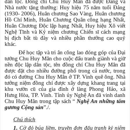
dân tộc. Đồng chí Chu Huy Mân đã được Đảng và
Nhà nước tặng thưởng: Huy hiệu 75 năm tuổi Đảng
(1930- 2006), Huân chương Sao Vàng, Huân chương
Hồ Chí Minh, Huân Chương Quân công hạng Nhất,
Huân Chương Độc lập hạng Nhất, Huy hiệu Xô viết
Nghệ Tĩnh và Kỷ niệm chương Chiến sĩ cách mạng
bị địch bắt tù đày và nhiều phần thưởng cao quý
khác.
Để học tập và tri ân công lao đóng góp của Đại
tướng Chu Huy Mân cho cuộc đấu tranh giành và giữ
nền độc lập dân tộc, tên đồng chí Chu Huy Mân đã
được đặt cho nhiều đường phố trong cả nước, trong
đó có đường Chu Huy Mân ở TP. Vinh quê ông. Nhà
tưởng niệm đồng chí được xây dựng khang trang tại
khu vườn cũ của gia đình ở làng Phong Hảo, xã
Hưng Hòa, TP. Vinh. Tỉnh ủy Nghệ An đã vinh danh
Chu Huy Mân trong tập sách “
Nghệ An những tấm
gương Cộng sản
”./.
Chú thích
1.
Cờ đỏ búa liềm, truyền đơn đấu tranh kỷ niệm