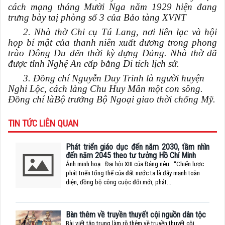
cách mạng tháng Mười Nga năm 1929 hiện đang
trưng bày taị phòng số 3 của Bảo tàng XVNT
2. Nhà thờ Chi cụ Tú Lang, nơi liên lạc và hội
họp bí mật của thanh niên xuất dương trong phong
trào Đông Du đến thời kỳ dựng Đảng. Nhà thờ đã
được tỉnh Nghệ An cấp bằng Di tích lịch sử.
3. Đồng chí Nguyễn Duy Trinh là người huyện
Nghi Lộc, cách làng Chu Huy Mân một con sông.
Đồng chí là
Bộ trưởng Bộ Ngoại giao thời chống Mỹ.
TIN TỨC LIÊN QUAN
Phát triển giáo dục đến năm 2030, tầm nhìn
đến năm 2045 theo tư tưởng Hồ Chí Minh
Ảnh minh hoạ Đại hội XIII của Đảng nêu: “Chiến lược
phát triển tổng thể của đất nước ta là đẩy mạnh toàn
diện, đồng bộ công cuộc đổi mới, phát...
Bàn thêm về truyền thuyết cội nguồn dân tộc
Bài viết tập trung làm rõ thêm về truyền thuyết cội