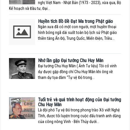
nghị Việt Nam - Nhật Bản (1973 - 2023), vừa qua, Bộ
Kế hoạch và Đầu tư, Đại...
Huyền tích Bồ Đề Đạt Ma trong Phật giáo
Ngàn xưa đã có một con người, một huyền thoại
hình bóng ngã dài suốt toàn bộ lịch sử Phật giáo
thiền tăng Ấn Độ, Trung Quốc, Miến Điện, Triều...
Nhớ lần gặp Đại tướng Chu Huy Mân
Đại tướng Chu Huy Mân ( Ảnh Tư liệu) Tôi có vinh
dự được gặp đồng chí Chu Huy Mân khi ông về
tham dự tọa đàm “Tự vệ Đỏ trong...
Tuổi trẻ và quá trình hoạt động của Đại tướng
Chu Huy Mân
Là đội phó Tự vệ Đỏ trong phong trào Xô viết Nghệ
Tĩnh, được tôi luyện trong cuộc đấu tranh anh dũng
của công nông Vinh - Bến Thủy dưới...