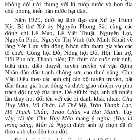
không đội trời chung với lũ cướp nước và bọn địa
chủ phong kiến bán nước hại dân.
Năm 1929, dưới sự lãnh đạo của Xứ ủy Trung
Kỳ, Bí thư Xứ ủy Nguyễn Phong Sắc cùng các
đồng chí Lê Mao, Lê Viết Thuật, Nguyễn Lợi,
Nguyễn Phúc, Nguyễn Thị Vĩnh (tức Minh Khai) về
làng Yên Lưu vận động Nhân dân tham gia vào các
tổ chức: Công hội Đỏ, Nông hội Đỏ, Hội Tán trợ,
Hội Phụ nữ, Thanh niên; Tổ chức các cuộc mít tinh,
biểu tình, diễn thuyết, tuyên truyền và vận động
Nhân dân đấu tranh chống sưu cao thuế nặng. Chu
Văn Điều theo các anh chị cán bộ tuyên truyền, bắt
đầu tham gia hoạt động và được giao nhiệm vụ phụ
trách đội tự vệ của làng. Để giữ bí mật, anh đã nhiều
lần thay họ, đổi tên với các bí danh khác nhau:
Chu
Huy Mân
,
Vũ Chân, Lê Thế Mỹ, Trần Thanh Lạc,
Hồ Thạch Châu
,
Thao Chăn
và
Hai Mạnh
. Tuy
vậy, cái tên
Chu Huy Mân
mang ý nghĩa (
Huy là
trong sáng, Mân là Ngọc
) được anh tự chọn đã đi
theo anh cho đến trọn đời.