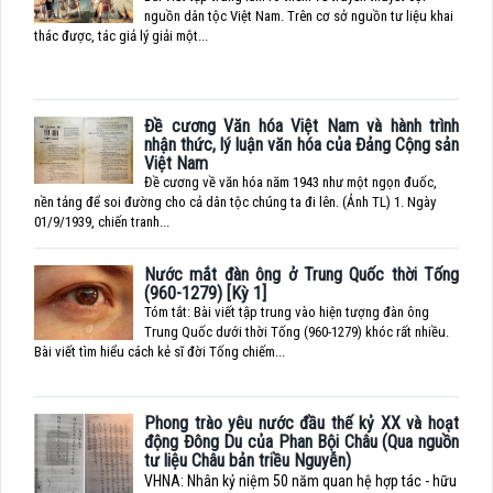
nguồn dân tộc Việt Nam. Trên cơ sở nguồn tư liệu khai
thác được, tác giả lý giải một...
Đề cương Văn hóa Việt Nam và hành trình
nhận thức, lý luận văn hóa của Đảng Cộng sản
Việt Nam
Đề cương về văn hóa năm 1943 như một ngọn đuốc,
nền tảng để soi đường cho cả dân tộc chúng ta đi lên. (Ảnh TL) 1. Ngày
01/9/1939, chiến tranh...
Nước mắt đàn ông ở Trung Quốc thời Tống
(960-1279) [Kỳ 1]
Tóm tắt: Bài viết tập trung vào hiện tượng đàn ông
Trung Quốc dưới thời Tống (960-1279) khóc rất nhiều.
Bài viết tìm hiểu cách kẻ sĩ đời Tống chiếm...
Phong trào yêu nước đầu thế kỷ XX và hoạt
động Đông Du của Phan Bội Châu (Qua nguồn
tư liệu Châu bản triều Nguyễn)
VHNA: Nhân kỷ niệm 50 năm quan hệ hợp tác - hữu