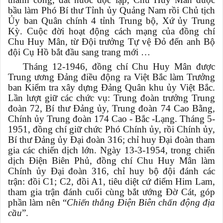
bầu làm Phó Bí thư Tỉnh ủy Quảng Nam rồi Chủ tịch
Ủy ban Quân chính 4 tỉnh Trung bộ, Xứ ủy Trung
Kỳ. Cuộc đời hoạt động cách mạng của đồng chí
Chu Huy Mân, từ Đội trưởng Tự vệ Đỏ đến anh Bộ
đội Cụ Hồ bắt đầu sang trang mới …
Tháng 12-1946, đồng chí Chu Huy Mân được
Trung ương Đảng điều động ra Việt Bắc làm Trưởng
ban Kiểm tra xây dựng Đảng Quân khu ủy Việt Bắc.
Lần lượt giữ các chức vụ: Trung đoàn trưởng Trung
đoàn 72, Bí thư Đảng ủy, Trung đoàn 74 Cao Bằng,
Chính ủy Trung đoàn 174 Cao - Bắc -Lạng. Tháng 5-
1951, đồng chí giữ chức Phó Chính ủy, rồi Chính ủy,
Bí thư Đảng ủy Đại đoàn 316; chỉ huy Đại đoàn tham
gia các chiến dịch lớn. Ngày 13-3-1954, trong chiến
dịch Điện Biên Phủ, đồng chí Chu Huy Mân làm
Chính ủy Đại đoàn 316, chỉ huy bộ đội đánh các
trận: đồi C1; C2, đồi A1, tiêu diệt cứ điểm Him Lam,
tham gia trận đánh cuối cùng bắt ướng Đờ Cát, góp
phần làm nên “
Chiến thắng Điện Biên chấn động địa
cầu
”.