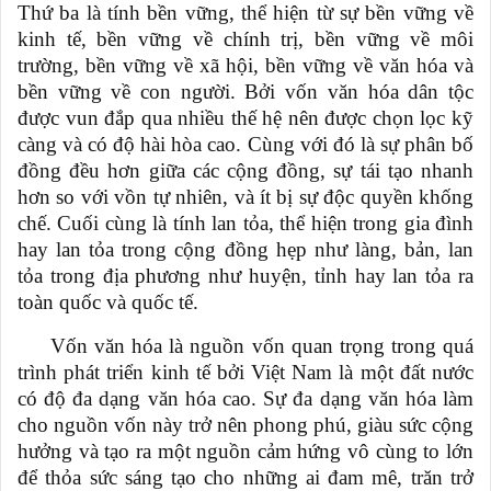
Thứ ba là tính bền vững, thể hiện từ sự bền vững về
kinh tế, bền vững về chính trị, bền vững về môi
trường, bền vững về xã hội, bền vững về văn hóa và
bền vững về con người. Bởi vốn văn hóa dân tộc
được vun đắp qua nhiều thế hệ nên được chọn lọc kỹ
càng và có độ hài hòa cao. Cùng với đó là sự phân bố
đồng đều hơn giữa các cộng đồng, sự tái tạo nhanh
hơn so với vồn tự nhiên, và ít bị sự độc quyền khống
chế. Cuối cùng là tính lan tỏa, thể hiện trong gia đình
hay lan tỏa trong cộng đồng hẹp như làng, bản, lan
tỏa trong địa phương như huyện, tỉnh hay lan tỏa ra
toàn quốc và quốc tế.
Vốn văn hóa là nguồn vốn quan trọng trong quá
trình phát triển kinh tế bởi Việt Nam là một đất nước
có độ đa dạng văn hóa cao. Sự đa dạng văn hóa làm
cho nguồn vốn này trở nên phong phú, giàu sức cộng
hưởng và tạo ra một nguồn cảm hứng vô cùng to lớn
để thỏa sức sáng tạo cho những ai đam mê, trăn trở