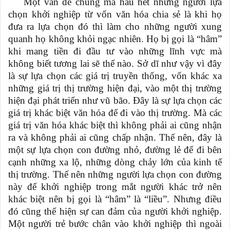
Một vấn đề chung mà hầu hết những người lựa
chọn khởi nghiệp từ vốn văn hóa chia sẻ là khi họ
đưa ra lựa chọn đó thì làm cho những người xung
quanh họ không khỏi ngạc nhiên. Họ bị gọi là “hâm”
khi mang tiền đi đầu tư vào những lĩnh vực mà
không biết tương lai sẽ thế nào. Sở dĩ như vậy vì đây
là sự lựa chọn các giá trị truyền thống, vốn khác xa
những giá trị thị trường hiện đại, vào một thị trường
hiện đại phát triển như vũ bão. Đây là sự lựa chọn các
giá trị khác biệt văn hóa để đi vào thị trường. Mà các
giá trị văn hóa khác biệt thì không phải ai cũng nhận
ra và không phải ai cũng chấp nhận. Thế nên, đây là
một sự lựa chọn con đường nhỏ, đường lẻ để đi bên
cạnh những xa lộ, những dòng chảy lớn của kinh tế
thị trường. Thế nên những người lựa chọn con đường
này để khởi nghiệp trong mắt người khác trở nên
khác biệt nên bị gọi là “hâm” là “liều”. Nhưng điều
đó cũng thể hiện sự can đảm của người khởi nghiệp.
Một người trẻ bước chân vào khởi nghiệp thì ngoài