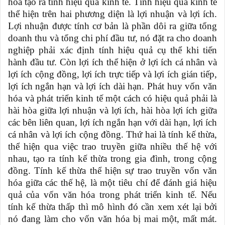
hóa tạo ra tính hiệu quả kinh tế. Tính hiệu quả kinh tế
thể hiện trên hai phương diện là lợi nhuận và lợi ích.
Lợi nhuận được tính cơ bản là phần dôi ra giữa tổng
doanh thu và tổng chi phí đầu tư, nó đặt ra cho doanh
nghiệp phải xác định tính hiệu quả cụ thể khi tiến
hành đầu tư. Còn lợi ích thể hiện ở lợi ích cá nhân và
lợi ích cộng đồng, lợi ích trực tiếp và lợi ích gián tiếp,
lợi ích ngắn hạn và lợi ích dài hạn. Phát huy vốn văn
hóa và phát triển kinh tế một cách có hiệu quả phải là
hài hòa giữa lợi nhuận và lợi ích, hài hòa lợi ích giữa
các bên liên quan, lợi ích ngắn hạn với dài hạn, lợi ích
cá nhân và lợi ích cộng đồng. Thứ hai là tính kế thừa,
thể hiện qua việc trao truyền giữa nhiều thế hệ với
nhau, tạo ra tính kế thừa trong gia đình, trong cộng
đồng. Tính kế thừa thể hiện sự trao truyền vốn văn
hóa giữa các thế hệ, là một tiêu chí để đánh giá hiệu
quả của vốn văn hóa trong phát triển kinh tế. Nếu
tính kế thừa thấp thì mô hình đó cần xem xét lại bởi
nó đang làm cho vốn văn hóa bị mai một, mất mát.