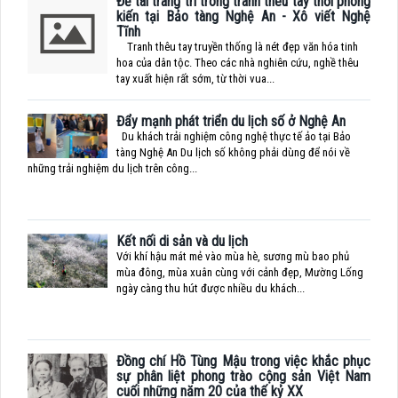
Đề tài trang trí trong tranh thêu tay thời phong
kiến tại Bảo tàng Nghệ An - Xô viết Nghệ
Tĩnh
Tranh thêu tay truyền thống là nét đẹp văn hóa tinh
hoa của dân tộc. Theo các nhà nghiên cứu, nghề thêu
tay xuất hiện rất sớm, từ thời vua...
Đẩy mạnh phát triển du lịch số ở Nghệ An
Du khách trải nghiệm công nghệ thực tế ảo tại Bảo
tàng Nghệ An Du lịch số không phải dùng để nói về
những trải nghiệm du lịch trên công...
Kết nối di sản và du lịch
Với khí hậu mát mẻ vào mùa hè, sương mù bao phủ
mùa đông, mùa xuân cùng với cảnh đẹp, Mường Lống
ngày càng thu hút được nhiều du khách...
Đồng chí Hồ Tùng Mậu trong việc khắc phục
sự phân liệt phong trào cộng sản Việt Nam
cuối những năm 20 của thế kỷ XX