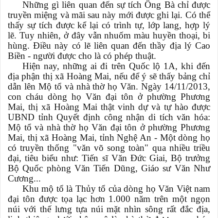
Những gì liên quan đến sự tích Ông Bà chỉ được
truyền miệng và mãi sau này mới được ghi lại. Có thể
thấy sự tích được kể lại có trình tự, lớp lang, hợp lý
lẽ. Tuy nhiên, ở đây vẫn nhuốm màu huyền thoại, bi
hùng. Điều này có lẽ liên quan đến thầy địa lý Cao
Biền - người được cho là có phép thuật.
Hiện nay, những ai đi trên Quốc lộ 1A, khi đến
địa phận thị xã Hoàng Mai, nếu để ý sẽ thấy bảng chỉ
dẫn lên Mộ tổ và nhà thờ họ Văn. Ngày 14/11/2013,
con cháu dòng họ Văn đại tôn ở phường Phương
Mai, thị xã Hoàng Mai thật vinh dự và tự hào được
UBND tỉnh Quyết định công nhận di tích văn hóa:
Mộ tổ và nhà thờ họ Văn đại tôn ở phường Phương
Mai, thị xã Hoàng Mai, tỉnh Nghệ An - Một dòng họ
có truyền thống "văn võ song toàn" qua nhiều triều
đại, tiêu biểu như: Tiến sĩ Văn Đức Giai, Bộ trưởng
Bộ Quốc phòng Văn Tiến Dũng, Giáo sư Văn Như
Cương...
Khu mộ tổ là Thủy tổ của dòng họ Văn Việt nam
đại tôn được tọa lạc hơn 1.000 năm trên một ngọn
núi với thế lưng tựa núi mặt nhìn sông rất đắc địa,