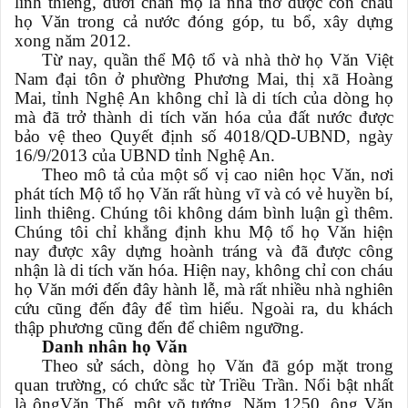
linh thiêng, dưới chân mộ là nhà thờ được con cháu
họ Văn trong cả nước đóng góp, tu bổ, xây dựng
xong năm 2012.
Từ nay, quần thể Mộ tổ và nhà thờ họ Văn Việt
Nam đại tôn ở phường Phương Mai, thị xã Hoàng
Mai, tỉnh Nghệ An không chỉ là di tích của dòng họ
mà đã trở thành di tích văn hóa của đất nước được
bảo vệ theo Quyết định số 4018/QD-UBND, ngày
16/9/2013 của UBND tỉnh Nghệ An.
Theo mô tả của một số vị cao niên học Văn, nơi
phát tích Mộ tổ họ Văn rất hùng vĩ và có vẻ huyền bí,
linh thiêng. Chúng tôi không dám bình luận gì thêm.
Chúng tôi chỉ khẳng định khu Mộ tổ họ Văn hiện
nay được xây dựng hoành tráng và đã được công
nhận là di tích văn hóa. Hiện nay, không chỉ con cháu
họ Văn mới đến đây hành lễ, mà rất nhiều nhà nghiên
cứu cũng đến đây để tìm hiểu. Ngoài ra, du khách
thập phương cũng đến để chiêm ngưỡng.
Danh nhân họ Văn
Theo sử sách, dòng họ Văn đã góp mặt trong
quan trường, có chức sắc từ Triều Trần. Nổi bật nhất
là ôngVăn Thế, một võ tướng. Năm 1250, ông Văn