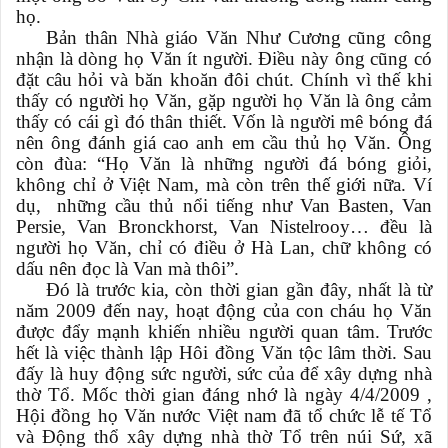
họ.
Bản thân Nhà giáo Văn Như Cương cũng công
nhận là dòng họ Văn ít người. Điều này ông cũng có
đặt câu hỏi và băn khoăn đôi chút. Chính vì thế khi
thấy có người họ Văn, gặp người họ Văn là ông cảm
thấy có cái gì đó thân thiết. Vốn là người mê bóng đá
nên ông đánh giá cao anh em cầu thủ họ Văn. Ông
còn đùa: “Họ Văn là những người đá bóng giỏi,
không chỉ ở Việt Nam, mà còn trên thế giới nữa. Ví
dụ, những cầu thủ nổi tiếng như Van Basten, Van
Persie, Van Bronckhorst, Van Nistelrooy… đều là
người họ Văn, chỉ có điều ở Hà Lan, chữ không có
dấu nên đọc là Van mà thôi”.
Đó là trước kia, còn thời gian gần đây, nhất là từ
năm 2009 đến nay, hoạt động của con cháu họ Văn
được đẩy mạnh khiến nhiều người quan tâm. Trước
hết là việc thành lập Hôi đồng Văn tộc lâm thời. Sau
đấy là huy động sức người, sức của để xây dựng nhà
thờ Tổ. Mốc thời gian đáng nhớ là ngày 4/4/2009 ,
Hội đồng họ Văn nước Việt nam đã tổ chức lễ tế Tổ
và Động thổ xây dựng nhà thờ Tổ trên núi Sứ, xã