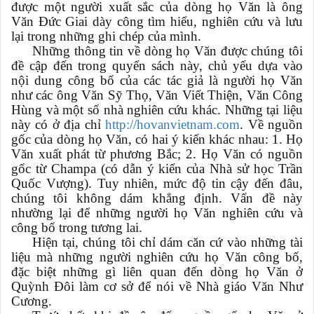
được một người xuất sắc của dòng họ Văn là ông
Văn Đức Giai dày công tìm hiểu, nghiên cứu và lưu
lại trong những ghi chép của mình.
Những thông tin về dòng họ Văn được chúng tôi
đề cập đến trong quyển sách này, chủ yếu dựa vào
nội dung công bố của các tác giả là người họ Văn
như các ông Văn Sỹ Thọ, Văn Viết Thiện, Văn Công
Hùng và một số nhà nghiên cứu khác. Những tại liệu
này có ở địa chỉ
http://hovanvietnam.com
. Về nguồn
gốc của dòng họ Văn, có hai ý kiến khác nhau: 1. Họ
Văn xuất phát từ phương Bắc; 2. Họ Văn có nguồn
gốc từ Champa (có dẫn ý kiến của Nhà sử học Trần
Quốc Vượng). Tuy nhiên, mức độ tin cậy đến đâu,
chúng tôi không dám khẳng định. Vấn đề này
nhường lại để những người họ Văn nghiên cứu và
công bố trong tương lai.
Hiện tại, chúng tôi chỉ dám căn cứ vào những tài
liệu mà những người nghiên cứu họ Văn công bố,
đặc biệt những gì liên quan đến dòng họ Văn ở
Quỳnh Đôi làm cơ sở để nói về Nhà giáo Văn Như
Cương.