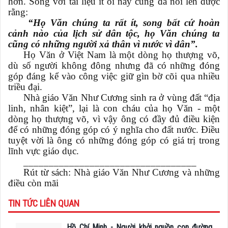
hơn. Song với tài liệu ít ỏi này cũng đã nói lên được
rằng:
“Họ Văn chúng ta rất ít, song bất cứ hoàn
cảnh nào của lịch sử dân tộc, họ Văn chúng ta
cũng có những người xả thân vì nước vì dân”.
Họ Văn ở Việt Nam là một dòng họ thượng võ,
dù số người không đông nhưng đã có những đóng
góp đáng kể vào công việc giữ gìn bờ cõi qua nhiều
triều đại.
Nhà giáo Văn Như Cương sinh ra ở vùng đất “địa
linh, nhân kiệt”, lại là con cháu của họ Văn - một
dòng họ thượng võ, vì vậy ông có đầy đủ điều kiện
để có những đóng góp có ý nghĩa cho đất nước. Điều
tuyệt vời là ông có những đóng góp có giá trị trong
lĩnh vực giáo dục.
__________________________________
Rút từ sách: Nhà giáo Văn Như Cương và những
điều còn mãi
TIN TỨC LIÊN QUAN
Hồ Chí Minh - Người khởi nguồn con đường