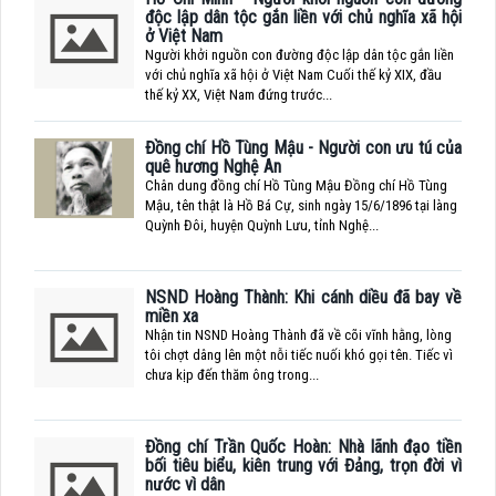
độc lập dân tộc gắn liền với chủ nghĩa xã hội
ở Việt Nam
Người khởi nguồn con đường độc lập dân tộc gắn liền
với chủ nghĩa xã hội ở Việt Nam Cuối thế kỷ XIX, đầu
thế kỷ XX, Việt Nam đứng trước...
Đồng chí Hồ Tùng Mậu - Người con ưu tú của
quê hương Nghệ An
Chân dung đồng chí Hồ Tùng Mậu Đồng chí Hồ Tùng
Mậu, tên thật là Hồ Bá Cự, sinh ngày 15/6/1896 tại làng
Quỳnh Đôi, huyện Quỳnh Lưu, tỉnh Nghệ...
NSND Hoàng Thành: Khi cánh diều đã bay về
miền xa
Nhận tin NSND Hoàng Thành đã về cõi vĩnh hằng, lòng
tôi chợt dâng lên một nỗi tiếc nuối khó gọi tên. Tiếc vì
chưa kịp đến thăm ông trong...
Đồng chí Trần Quốc Hoàn: Nhà lãnh đạo tiền
bối tiêu biểu, kiên trung với Đảng, trọn đời vì
nước vì dân