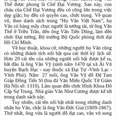
Thế được phong là Chế Đại Vương. Sau này, con
cháu của Chế Đại Vương đều có công lớn trong việc
dẹp giặc; họ đều có quyền cao, chức trọng. Về quan
võ, theo danh sách trong “Họ Văn Việt Nam”, họ
Văn có hàng mấy chục người là tướng tài, từ ông Văn
Thế ở Triều Trần, đến ông Văn Tiến Dũng, làm đến
chức Đại tướng, Bộ trưởng Bộ Quốc phòng thời đại
Hồ Chí Minh.
Về học thuật, khoa cử, những người họ Văn cũng
có những thành tích nổi bật qua các thời ký lịch sử.
Hơn 20 cái tên của những người nổi bật được kể ra,
bắt đầu là ông Văn Vỹ (sinh năm 1470 tại xã Ái Vũ
huyện Bạch Hạc - nay thuộc xã Đại Tự -Vĩnh Lạc -
Vĩnh Phú). Năm 27 tuổi, ông Văn Vỹ đỗ Đệ Tam
Giáp Đồng Tiến Sĩ (bia đá Văn Miếu Quốc Tử Giám
Hà Nội số: 1310). Làm quan đến chức Hình Khoa Đô
Cấp Sự Trung. Nhà giáo Văn Như Cương được kể tới
trong danh sách này.
Tuy nhiên, cái tên nổi bật nhất trong những danh
nhân họ Văn, chắc là ông Văn Đức Giai (1809-1867).
Thứ nhất, ông vừa là người đỗ đạt cao, văn võ song