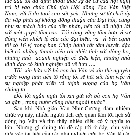
lúc đầu tôi đã định thoái thác sự đề cử của hội nghị
trù bị vào chức Chủ tịch Hội đồng Tộc Văn Việt
Nam, với lí do tuổi cao sức yếu. Nhưng sự từ chối ấy
đã vấp phải sự không đồng thuận của Đại hội, cũng
như sự mách bảo của tiền nhân, nên tôi đã nhận lời
với một quyết tâm cao. Tôi càng vững tâm hơn vì sự
động viên khích lệ của các đại biểu, và vì bên cạnh
tôi có 16 vị trong ban Chấp hành rất tâm huyết, đặc
biệt có những thanh niên rất nhiệt tình với dòng họ,
những nhà doanh nghiệp có điều kiện, những nhà
lãnh đạo có kinh nghiệm đã về hưu ….
Tôi xin hứa với bà con họ Văn và xin thề nguyện
trước vong linh tiên tổ rằng tôi sẽ hết sức làm việc vì
sự nghiệp phát triển và thịnh vượng của họ Văn
chúng ta.
Đôi lời ngắn ngủi tôi xin gửi tới bà con họ Văn
xa gần , trong nước cũng như ngoài nước”.
Sau khi Nhà giáo Văn Như Cương đảm nhiệm
chức vụ này, nhiều người tích cực quan tâm tới lịch sử
dòng họ Văn và tìm thấy nhiều điều có ý nghĩa to
lớn. Những gì chúng tôi đề cập tới ở đây, chủ yếu
dựa vào tài liệu của các nhà nghiên cứu họ Văn là các