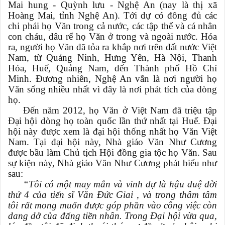
Mai hung - Quỳnh lưu - Nghệ An (nay là thị xã
Hoàng Mai, tỉnh Nghệ An). Tới dự có đông đủ các
chi phái họ Văn trong cả nước, các tập thể và cá nhân
con cháu, dâu rể họ Văn ở trong và ngoài nước. Hóa
ra, người họ Văn đã tỏa ra khắp nơi trên đất nước Việt
Nam, từ Quảng Ninh, Hưng Yên, Hà Nội, Thanh
Hóa, Huế, Quảng Nam, đến Thành phố Hồ Chí
Minh. Đương nhiên, Nghệ An vẫn là nơi người họ
Văn sống nhiều nhất vì đây là nơi phát tích của dòng
họ.
Đến năm 2012, họ Văn ở Việt Nam đã triệu tập
Đại hội dòng họ toàn quốc lần thứ nhất tại Huế. Đại
hội này được xem là đại hội thống nhất họ Văn Việt
Nam. Tại đại hội này, Nhà giáo Văn Như Cương
được bầu làm Chủ tịch Hội đồng gia tộc họ Văn. Sau
sự kiện này, Nhà giáo Văn Như Cương phát biểu như
sau:
“Tôi có một may mắn và vinh dự là hậu duệ đời
thứ 4 của tiến sĩ Văn Đức Giai , và trong thâm tâm
tôi rất mong muốn được góp phần vào công việc còn
dang dở của đấng tiền nhân. Trong Đại hội vừa qua,