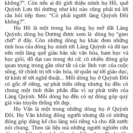
không?”. Còn nếu ai đó giới thiệu mình họ Hồ, quê
Quỳnh Lưu thì dường như khi nào cũng phải trả lời
câu hỏi tiếp theo: “Có phải người làng Quỳnh Đôi
không?”.
Họ Hồ là một trong ba dòng họ mở đất Làng
Quỳnh; dòng họ Dương được xem là dòng họ “gieo
chữ” ở đây. Còn những dòng họ khác đem những
tinh hoa của dòng họ mình tới Làng Quỳnh và đã tạo
nên một làng quê giàu bản sắc văn hóa, ham học và
học giỏi, đỗ đạt cao trong thi cử, có nhiều đóng góp
quan trọng trong gần như tất cả các lĩnh vực của cuộc
sống, từ chính trị tới văn hóa, từ quân sự tới giáo dục,
từ kinh tế tới nghệ thuật... Mỗi dòng họ ở Quỳnh Đôi
có gốc rễ riêng, sự phát triển riêng nhưng họ đều có
chung một tinh thần phấn đầu vì sự phát triển của
Làng Quỳnh. Mỗi dòng họ đều có sự đóng góp quý
giá vào truyền thống tốt đẹp.
Họ Văn là một trong những dòng họ ở Quỳnh
Đôi. Họ Văn không đông người nhưng đã có những
đóng góp đáng kể cho làng nói riêng và cho đất nước
nói chung. Theo tài liệu mà những người nghiên cứu