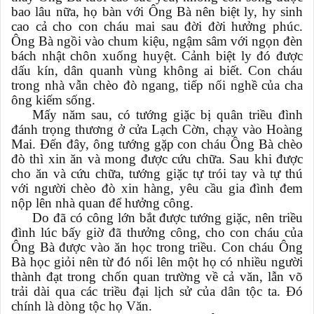
bao lâu nữa, họ bàn với Ông Bà nên biệt ly, hy sinh
cao cả cho con cháu mai sau đời đời hưởng phúc.
Ông Bà ngồi vào chum kiệu, ngậm sâm với ngọn đèn
bách nhật chôn xuống huyệt. Cảnh biệt ly đó được
dấu kín, dân quanh vùng không ai biết. Con cháu
trong nhà vẫn chèo đò ngang, tiếp nối nghề của cha
ông kiếm sống.
Mấy năm sau, có tướng giặc bị quân triều đình
đánh trọng thương ở cửa Lạch Cờn, chạy vào Hoàng
Mai. Đến đây, ông tướng gặp con cháu Ông Bà chèo
đò thì xin ăn và mong được cứu chữa. Sau khi được
cho ăn và cứu chữa, tướng giặc tự trói tay và tự thú
với người chèo đò xin hàng, yêu cầu gia đình đem
nộp lên nhà quan để hưởng công.
Do đã có công lớn bắt được tướng giặc, nên triều
đình lúc bấy giờ đã thưởng công, cho con cháu của
Ông Bà được vào ăn học trong triều. Con cháu Ông
Bà học giỏi nên từ đó nổi lên một họ có nhiều người
thành đạt trong chốn quan trường về cả văn, lẫn võ
trải dài qua các triều đại lịch sử của dân tộc ta. Đó
chính là dòng tộc họ Văn.