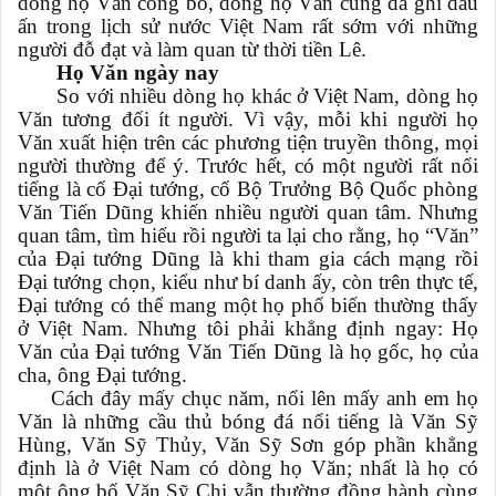
dòng họ Văn công bố, dòng họ Văn cũng đã ghi dấu
ấn trong lịch sử nước Việt Nam rất sớm với những
người đỗ đạt và làm quan từ thời tiền Lê.
Họ Văn ngày nay
So với nhiều dòng họ khác ở Việt Nam, dòng họ
Văn tương đối ít người. Vì vậy, mỗi khi người họ
Văn xuất hiện trên các phương tiện truyền thông, mọi
người thường để ý. Trước hết, có một người rất nổi
tiếng là cố Đại tướng, cố Bộ Trưởng Bộ Quốc phòng
Văn Tiến Dũng khiến nhiều người quan tâm. Nhưng
quan tâm, tìm hiểu rồi người ta lại cho rằng, họ “Văn”
của Đại tướng Dũng là khi tham gia cách mạng rồi
Đại tướng chọn, kiểu như bí danh ấy, còn trên thực tế,
Đại tướng có thể mang một họ phổ biến thường thấy
ở Việt Nam. Nhưng tôi phải khẳng định ngay: Họ
Văn của Đại tướng Văn Tiến Dũng là họ gốc, họ của
cha, ông Đại tướng.
Cách đây mấy chục năm, nổi lên mấy anh em họ
Văn là những cầu thủ bóng đá nổi tiếng là Văn Sỹ
Hùng, Văn Sỹ Thủy, Văn Sỹ Sơn góp phần khẳng
định là ở Việt Nam có dòng họ Văn; nhất là họ có
một ông bố Văn Sỹ Chi vẫn thường đồng hành cùng