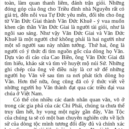
toàn, làm quan thanh liêm, đánh trận giỏi. Những
đóng góp của ông cho Triều đình nhà Nguyễn rất có
giá trị, đến nỗi vua Tự Đức yêu mến, đổi tên cho ông
từ Văn Đức Giai thành Văn Đức Khuê - ý vua muốn
khen cận thần Văn Đức Giai là người tài giỏi, như là
ngôi sao sáng. Như vậy Văn Đức Giai và Văn Đức
Khuê là một người chứ không phải là hai người như
một số người sau này nhầm tưởng. Thứ hai, ông là
người có ý thức đi tìm nguồn gốc của dòng họ Văn.
Dựa vào di cảo của Cao Biền, ông Văn Đức Giai đã
tìm hiểu, khảo sát và tìm về huyệt mộ núi Sứ. Những
ghi chép của ông về điều này là cơ sở để những
người họ Văn về sau tìm ra nơi phát tích dòng họ
Văn. Hơn thế nữa, ông cũng đã có ý thức viết về
những người họ Văn thành đạt qua các triều đại vua
chúa ở Việt Nam.
Có thể còn nhiều các danh nhân quan văn, võ ở
trong các gia phả của các Chi Phái, chúng ta chưa thể
truy tầm hết, hy vọng một ngày gần đây, Văn Tộc
của chúng ta sẽ có một ban chuyên nghiên cứu về lịch
sử của dòng tộc mình tương đối đầy đủ và chính xác