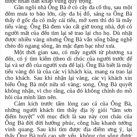
được nhân dân khắp vùng quý trọng.
Gần ngôi nhà Ông Bà ở có cây đa cổ thụ, sau một
đêm mưa to bão lớn, cây đa bị đổ, sáng ra Ông Bà
thấy ở gốc đa có mấy cái tiểu, mở xem thì đó là mấy
tiểu vàng. Ông Bà đem vào cất giữ trong nhà, đợi có
người mất của đến tìm lại sẽ trao lại cho họ. Dù nhặt
được nhiều vàng nhưng Ông Bà vẫn sống bằng nghề
chèo đò ngang sông, ăn mặc đạm bạc như xưa.
Một thời gian sau, có mấy người từ phương xa
đến, có ý tìm kiếm (theo di chúc của người trước để
lại và sơ đồ của người xưa để lại). Ông Bà biết là mấy
tiểu vàng đó là của các vị khách kia, mang ra trao lại
cho khách. Sau khi nhận lại vàng, các vị khách xin
biếu Ông Bà một nửa số vàng; song, Ông Bà quyết
không nhận, vì cho rằng, của đó không chính do mồ
hôi của mình làm nên.
Cảm kích trước tấm lòng cao cả của Ông Bà,
những người khách tìm thầy địa lý giỏi “tầm sơn
điểm huyệt” với mục đích là sau này con cháu của
Ông Bà đời đời hưởng phúc, công hầu khanh tướng
vinh quang. Sau khi tìm được địa điểm ưng ý, lại
thấy Ông Bà tuổi cao sức yếu, không còn sống được