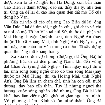
được xem là tổ sư nghề lụa Hà Đông, còn bản thân
Cao Biền là danh tướng, đạo sư, thầy địa lý, nhà tiên
tri. Ông đã để lại di cảo liên quan đến đất mộ Tổ của
dòng họ Văn.
Căn cứ vào di cảo của ông Cao Biền để lại, ông
Văn Đức Giai đã tìm tòi, nghiên cứu, ghi chép và chỉ
ra nơi có mộ Tổ họ Văn tại núi Sứ, thuộc địa phận xã
Mai Hùng, huyện Quỳnh Lưu, tỉnh Nghệ An (nay
thuộc Thị xã Hoàng Mai, tỉnh Nghệ An). Ngày nay ở
nơi này, con cháu họ Văn trong cả nước đã xây dựng
quần thể lăng mộ khang trang.
Xa xưa có đôi vợ chồng (được gọi là Ông Bà) từ
phương Bắc di cư đến phương Nam, khi đến vùng
đất Châu Ái (vùng đất Nghệ - Tỉnh ngày nay) thì ở
lại, sinh sống bằng nghề chèo đò trên sông Mai (nay
thuộc xã Mai Hùng, thị xã Hoàng Mai, tỉnh Nghệ
An). Ông Bà làm ăn chăm chỉ, sinh hạ con cái, nuôi
dưỡng, dạy bảo cẩn thận. Tuy là những người tha
hương, cuộc sống nghèo khó nhưng Ông Bà lại khí
khái, hay làm việc nghĩa, ghét bỏ gian ngoa, xu nịnh.
Với phương châm “Kính sở tôn, ái sở thân”, Ông Bà