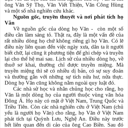
ông Văn Sỹ Thọ, Văn Viết Thiện, Văn Công Hùng
và một số nhà nghiên cứu khác.
Nguồn gốc, truyền thuyết và nơi phát tích họ
Văn
Về nguồn gốc của dòng họ Văn - còn một số
điều cần làm sáng tỏ. Thật ra, đây là một vấn đề của
rất nhiều dòng họ chứ không riêng gì họ Văn. Có lẽ
điều này liên quan đến việc ngày xưa, dân ta ít người
biết chữ, lại cũng ít phương tiện để ghi chép và truyền
lại cho thế hệ mai sau. Lịch sử của nhiều dòng họ, về
thuở sơ khai, thường chỉ được truyền miệng. Mà
truyền miệng thì sẽ có nhiều dị bản, có sự suy đoán
và thường gắn với những sự tích nửa hư, nửa thực.
Dòng họ Văn cũng không nằm ngoài quy luật đó.
Các nhà sử học và nhân chủng học cho rằng, họ
Văn là một dòng họ của người thuộc vùng văn hóa
Đông Á. Họ này có mặt ở Việt Nam, Trung Quốc và
Triều Tiên. Còn các nhà nghiên cứu ở Việt Nam (chủ
yếu là người họ Văn) cho rằng, họ Văn ở Việt Nam
phát tích tại Quỳnh Lưu, Nghệ An. Điều này trước
hết liên quan đến di cảo của ông Cao Biền. Sau đó