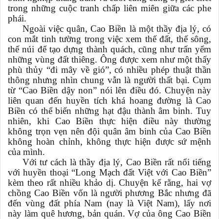
trong những cuộc tranh chấp liên miên giữa các phe
phái.
Ngoài việc quân, Cao Biền là một thầy địa lý, có
con mắt tinh tường trong việc xem thế đất, thế sông,
thế núi để tạo dựng thành quách, cũng như trấn yểm
những vùng đất thiêng. Ông được xem như một thấy
phù thủy “đi mây về gió”, có nhiều phép thuật thần
thông nhưng nhìn chung vẫn là người thất bại. Cụm
từ “Cao Biền dậy non” nói lên điều đó. Chuyện này
liên quan đến huyền tích khá hoang đường là Cao
Biền có thể biến những hạt đậu thành âm binh. Tuy
nhiên, khi Cao Biền thực hiện điều này thường
không trọn vẹn nên đội quân âm binh của Cao Biền
không hoàn chỉnh, không thực hiện được sứ mệnh
của mình.
Với tư cách là thầy địa lý, Cao Biền rất nổi tiếng
với huyền thoại “Long Mạch đất Việt với Cao Biền”
kèm theo rất nhiều khảo dị. Chuyện kể rằng, hai vợ
chồng Cao Biền vốn là người phương Bắc nhưng đã
đến vùng đất phía Nam (nay là Việt Nam), lấy nơi
này làm quê hương, bản quán. Vợ của ông Cao Biền