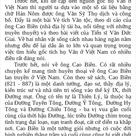
Trước hết, khi đề cập đến nguồn gốc họ Văn ở
Việt Nam thì người ta dựa vào một số tài liệu bằng
chữ Hán Nôm được ông Văn Sỹ Thọ dịch và công
bố. Đấy là một bài Vè tích Văn tộc, theo di cảo của
ông Cao Biền (nhà địa lý tài ba, nổi tiếng với những
truyền thuyết) và theo bài viết của Tiến sĩ Văn Đức
Giai. Về hai nhân vật sống cách nhau hàng ngàn năm
nhưng đều để lại dấu ấn to lớn và quan trọng trong
việc tìm hiểu gốc tích họ Văn ở Việt Nam có nhiều
điều rất đáng nói.
Trước hết, nói về ông Cao Biền. Có rất nhiều
chuyện kể mang tính huyền thoại về ông Cao Biền
lan truyền ở Việt Nam. Còn theo sử sách, Cao Biền
(821 - 887) là một danh tướng, đạo sư, thầy địa lý,
kiến trúc sư và nhà tiên tri sống vào thế kỷ IX, thời
Đường mạt. Ông có tên tự là Thiên Lý, là thuộc hạ
của Đường Tuyên Tông, Đường Ý Tông, Đường Hy
Tông và Đường Chiêu Tông - ba vị vua gần cuối
cùng của thời hậu Đường, lúc triều Đường chìm trong
tình trạng đại loạn, nạn tranh đoạt, cát cứ diễn ra khắp
nơi. Cao Biền là một tướng giỏi nhưng có cuộc đời
binh nghiệp thăng trầm và cuối cùng cũng bị giết chết