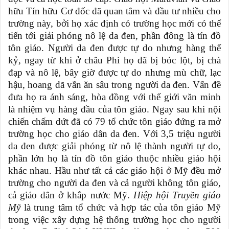
hữu Tín hữu Cơ đốc đã quan tâm và đầu tư nhiều cho
trường này, bởi họ xác định có trường học mới có thể
tiến tới giải phóng nô lệ da đen, phần đông là tín đồ
tôn giáo. Người da đen được tự do nhưng hàng thế
kỷ, ngay từ khi ở châu Phi họ đã bị bóc lột, bị chà
đạp và nô lệ, bây giờ được tự do nhưng mù chữ, lạc
hậu, hoang dã vẫn ăn sâu trong người da đen. Vấn đề
đưa họ ra ánh sáng, hòa đồng với thế giới văn minh
là nhiệm vụ hàng đầu của tôn giáo. Ngay sau khi nội
chiến chấm dứt đã có 79 tổ chức tôn giáo đứng ra mở
trường học cho giáo dân da đen. Với 3,5 triệu người
da đen được giải phóng từ nô lệ thành người tự do,
phần lớn họ là tín đồ tôn giáo thuộc nhiều giáo hội
khác nhau. Hầu như tất cả các giáo hội ở Mỹ đều mở
trường cho người da đen và cả người không tôn giáo,
cả giáo dân ở khắp nước Mỹ.
Hiệp hội Truyền giáo
Mỹ
là trung tâm tổ chức và hợp tác của tôn giáo Mỹ
trong việc xây dựng hệ thống trường học cho người