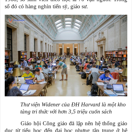
số đó có hàng nghìn tiến sỹ, giáo sư.
Thư viện Widener của ĐH
Harvard
là một kho
tàng tri thức với hơn 3,5 triệu cuốn sách
Giáo hội Công giáo đã lập nên hệ thống giáo
dục từ tiểu học đến đại học nhưng tập trung ở hệ