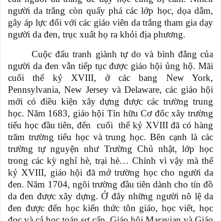
người da trắng còn quấy phá các lớp học, dọa dẫm,
gây áp lực đối với các giáo viên da trắng tham gia dạy
người da đen, trục xuất họ ra khỏi địa phương.
Cuộc đấu tranh giành tự do và bình đẳng của
người da đen vẫn tiếp tục được giáo hội ủng hộ. Mãi
cuối thế kỷ XVIII, ở các bang New York,
Pennsylvania, New Jersey và Delaware, các giáo hội
mới có điều kiện xây dựng được các trường trung
học. Năm 1683, giáo hội Tín hữu Cơ đốc xây trường
tiểu học đầu tiên, đến
cuối
thế kỷ XVIII đã có hàng
trăm trường tiểu học và trung học. Bên cạnh là các
trường tự nguyện như Trường Chủ nhật, lớp học
trong các kỳ nghỉ hè, trại hè… Chính vì vậy mà thế
kỷ XVIII, giáo hội đã mở trường học cho người da
đen. Năm 1704, ngôi trường đầu tiên dành cho tín đồ
da đen được xây dựng. Ở đây những người nô lệ da
đen được đến học kiến thức tôn giáo, học viết, học
đọc và cả học toán sơ cấp. Giáo hội Maravian và Giáo