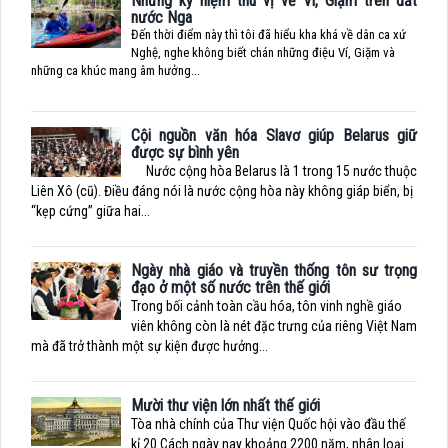
Những kỷ niệm thú vị về Ví, Giặm trên đất
nước Nga
Đến thời điểm này thì tôi đã hiểu kha khá về dân ca xứ
Nghệ, nghe không biết chán những điệu Ví, Giặm và
những ca khúc mang âm hưởng...
Cội nguồn văn hóa Slavơ giúp Belarus giữ
được sự bình yên
Nước cộng hòa Belarus là 1 trong 15 nước thuộc
Liên Xô (cũ). Điều đáng nói là nước cộng hòa này không giáp biển, bị
“kẹp cứng” giữa hai...
Ngày nhà giáo và truyền thống tôn sư trọng
đạo ở một số nước trên thế giới
Trong bối cảnh toàn cầu hóa, tôn vinh nghề giáo
viên không còn là nét đặc trưng của riêng Việt Nam
mà đã trở thành một sự kiện được hưởng...
Mười thư viện lớn nhất thế giới
Tòa nhà chính của Thư viện Quốc hội vào đầu thế
kỉ 20 Cách ngày nay khoảng 2200 năm, nhân loại