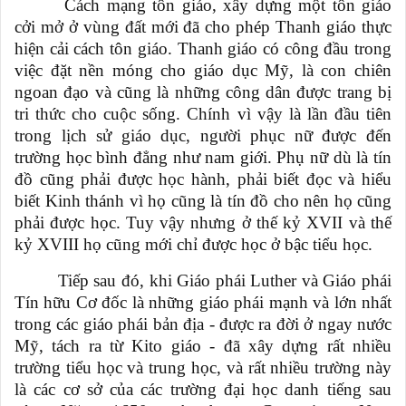
Cách mạng tôn giáo, xây dựng một tôn giáo
cởi mở ở vùng đất mới đã cho phép Thanh giáo thực
hiện cải cách tôn giáo. Thanh giáo có công đầu trong
việc đặt nền móng cho giáo dục Mỹ, là con chiên
ngoan đạo và cũng là những công dân được trang bị
tri thức cho cuộc sống. Chính vì vậy là lần đầu tiên
trong lịch sử giáo dục, người phục nữ được đến
trường học bình đẳng như nam giới. Phụ nữ dù là tín
đồ cũng phải được học hành, phải biết đọc và hiểu
biết Kinh thánh vì họ cũng là tín đồ cho nên họ cũng
phải được học. Tuy vậy nhưng ở thế kỷ XVII và thế
kỷ XVIII họ cũng mới chỉ được học ở bậc tiểu học.
Tiếp sau đó, khi Giáo phái Luther và Giáo phái
Tín hữu Cơ đốc là những giáo phái mạnh và lớn nhất
trong các giáo phái bản địa - được ra đời ở ngay nước
Mỹ, tách ra từ Kito giáo - đã xây dựng rất nhiều
trường tiểu học và trung học, và rất nhiều trường này
là các cơ sở của các trường đại học danh tiếng sau