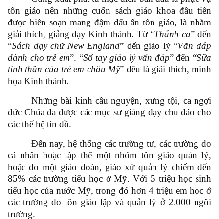
tôn giáo nên những cuốn sách giáo khoa đầu tiên
được biên soạn mang đậm dấu ấn tôn giáo, là nhằm
giải thích, giảng dạy Kinh thánh. Từ “
Thánh ca
” đến
“
Sách dạy chữ
New England
” đến giáo lý “
Vấn đáp
dành cho trẻ em
”. “
Sổ tay giáo lý vấn
đáp
” đến “
Sữa
tinh thần của trẻ em châu Mỹ
” đều là giải thích, minh
họa Kinh thánh.
Những bài kinh cầu nguyện, xưng tội, ca ngợi
đức Chúa đã được các mục sư giảng dạy chu đáo cho
các thế hệ tín đồ.
Đến nay, hệ thống các trường tư, các trường do
cá nhân hoặc tập thể một nhóm tôn giáo quản lý,
hoặc do một giáo đoàn, giáo xứ quản lý chiếm đến
85% các trường tiểu học ở Mỹ. Với 5 triệu học sinh
tiểu học của nước Mỹ, trong đó hơn 4 triệu em học ở
các trường do tôn giáo lập và quản lý ở 2.000 ngôi
trường.