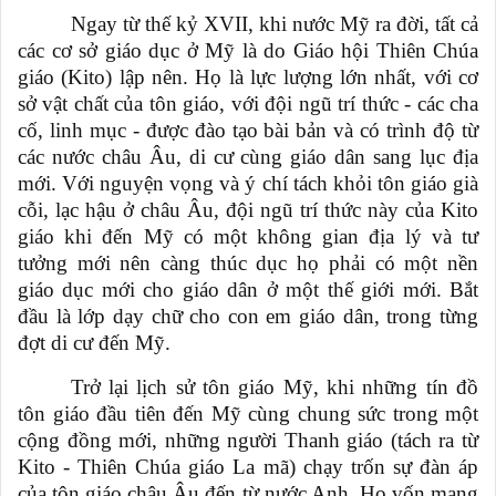
Ngay từ thế kỷ XVII, khi nước Mỹ ra đời, tất cả
các cơ sở giáo dục ở Mỹ là do Giáo hội Thiên Chúa
giáo (Kito) lập nên. Họ là lực lượng lớn nhất, với cơ
sở vật chất của tôn giáo, với đội ngũ trí thức - các cha
cố, linh mục - được đào tạo bài bản và có trình độ từ
các nước châu Âu, di cư cùng giáo dân sang lục địa
mới. Với nguyện vọng và ý chí tách khỏi tôn giáo già
cỗi, lạc hậu ở châu Âu, đội ngũ trí thức này của Kito
giáo khi đến Mỹ có một không gian địa lý và tư
tưởng mới nên càng thúc dục họ phải có một nền
giáo dục mới cho giáo dân ở một thế giới mới. Bắt
đầu là lớp dạy chữ cho con em giáo dân, trong từng
đợt di cư đến Mỹ.
Trở lại lịch sử tôn giáo Mỹ, khi những tín đồ
tôn giáo đầu tiên đến Mỹ cùng chung sức trong một
cộng đồng mới, những người Thanh giáo (tách ra từ
Kito - Thiên Chúa giáo La mã) chạy trốn sự đàn áp
của tôn giáo châu Âu đến từ nước Anh. Họ vốn mang