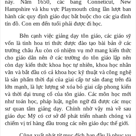
này. Năm 1650, các bang Conneticut, New
Hampshire và khu vực Playmouth cũng lần lượt ban
hành các quy định giáo dục bắt buộc cho các gia đình
tín đồ. Con em đến tuổi phải được
đi học.
Bên cạnh việc giảng dạy tôn giáo, các giáo sỹ
vốn là tinh hoa tri thức được đào tạo bài bản ở các
trường châu Âu còn có nhiệm vụ mở mang kiến thức
cho giáo dân nên ở các trường do tôn giáo lập nên
còn dạy kiến thức khoa học tự nhiên, khoa học nhân
văn và bắt đầu có cả khoa học kỹ thuật và công nghệ
là sản phẩm thời đại của giai cấp tư sản đang trên đà
lớn mạnh, là lực lượng sẽ xóa bỏ giai cấp phong kiến
và thời đại trung cổ của tôn giáo. Các môn học mới
như toán học, pháp luật, ngôn ngữ đã được các mục
sư quan tâm giảng dạy. Chính nhờ vậy mà về sau
giáo dục Mỹ có cơ sở để phát triển nhanh chóng và
chiếm vị trí hàng đầu trong các nền giáo dục thế giới.
Cũng xuất phát từ mục đích ban đầu là phục vụ