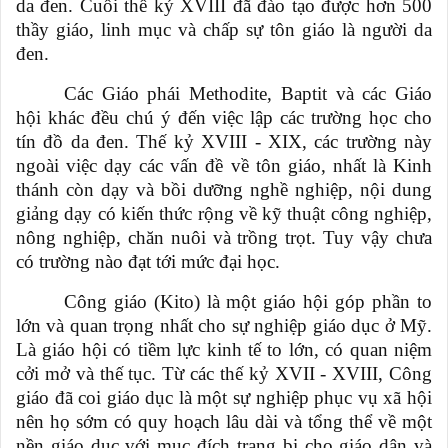
da đen. Cuối thế kỷ XVIII đã đào tạo được hơn 500
thầy giáo, linh mục và chấp sự tôn giáo là người da
đen.
Các Giáo phái Methodite, Baptit và các Giáo
hội khác đều chú ý đến việc lập các trường học cho
tín đồ da đen. Thế kỷ XVIII - XIX, các trường này
ngoài việc dạy các vấn đề về tôn giáo, nhất là Kinh
thánh còn dạy và bồi dưỡng nghề nghiệp, nội dung
giảng dạy có kiến thức rộng về kỹ thuật công nghiệp,
nông nghiệp, chăn nuôi và trồng trọt. Tuy vậy chưa
có trường nào đạt tới mức đại học.
Công giáo (Kito) là một giáo hội góp phần to
lớn và quan trọng nhất cho sự nghiệp giáo dục ở Mỹ.
Là giáo hội có tiềm lực kinh tế to lớn, có quan niệm
cởi mở và thế tục. Từ các thế kỷ XVII - XVIII, Công
giáo đã coi giáo dục là một sự nghiệp phục vụ xã hội
nên họ sớm có quy hoạch lâu dài và tổng thể về một
nền giáo dục với mục đích trang bị cho giáo dân và