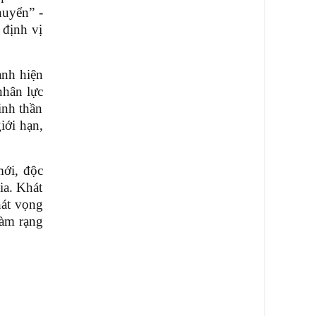
chuyển”
-
 định vị
ành hiện
nhân lực
inh thần
iới hạn,
mới, độc
ia. Khát
hát vọng
làm rạng