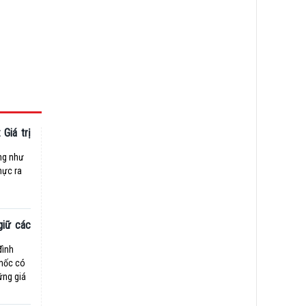
 Giá trị
ng như
hực ra
giữ các
đình
 mốc có
ững giá