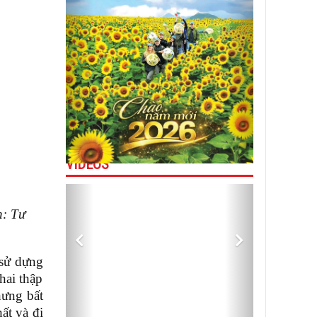
VIDEOS
Previous
Next
h: Tư
 sử dựng
hai thập
hưng bất
ất và đi