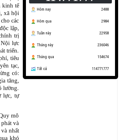
 kinh tế
Hôm nay
2488
, xã hội
 cho các
Hôm qua
2984
độc lập,
Tuần này
22958
hính trị
 Nội lực
Tháng này
236046
t triển.
Tháng qua
154674
hí, tiêu
yên tạc,
Tất cả
114771777
từng có:
ia tăng,
ó lường.
 lực, tự
. Quy mô
 phát và
 và nhất
 qua
khó