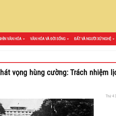
NHÌN VĂN HÓA
VĂN HÓA VÀ ĐỜI SỐNG
ĐẤT VÀ NGƯỜI XỨ NGHỆ
hát vọng hùng cường: Trách nhiệm lị
Thứ 4 