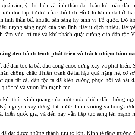
 quả cảm, ý chí thép và tinh thần đại đoàn kết toàn dân t
ý hơn độc lập, tự do” của Chủ tịch Hồ Chí Minh đã trở th
ên tinh thần bất khuất, sẵn sàng hy sinh vì Tổ quốc. Đó k
ểu tượng sáng ngời của bản lĩnh “lấy ít địch nhiều, lấy y
h tầm vóc, trí tuệ và khí phách quật cường của dân tộc 
ắng đến hành trình phát triển và
trách nhiệm hôm n
t để dân tộc ta bắt đầu công cuộc dựng xây và phát triển.
ăn chồng chất: Thiến tranh để lại hậu quả nặng nề, cơ sở
ợt qua tất cả, dân tộc ta đã kiên cường phục hồi và bắt 
 quốc tế và vươn lên mạnh mẽ.
 kết thúc vinh quang của một cuộc chiến đấu chống ng
Kỷ nguyên xây dựng đất nước thịnh vượng và hùng cườ
t triển quốc gia, và đến nay vẫn tiếp tục sáng lên mạnh 
đã đạt được những thành tựu to lớn. Kinh tế tăng trưởng 