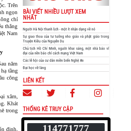
ộc. Trên
BÀI VIẾT NHIỀU LƯỢT XEM
ành ngọn
NHẤT
hông chỉ
ếu thắng
Người Hà Nội thanh lịch - một ít nhận dạng về nó
Việt Nam
Sự giao thoa của tư tưởng nho giáo và phật giáo trong
Truyện Kiều của Nguyễn Du
Chủ tịch Hồ Chí Minh, người khai sáng, một nhà báo vĩ
ay
đại của nền báo chí cách mạng Việt Nam
Các lễ hội của cư dân miền biển Nghệ An
 Sau năm
Đại học về làng
 hạ tầng
đầu công
LIÊN KẾT
oại xâm,
ng. Khát
THỐNG KÊ TRUY CẬP
mẽ trong
114771777
ổn định,