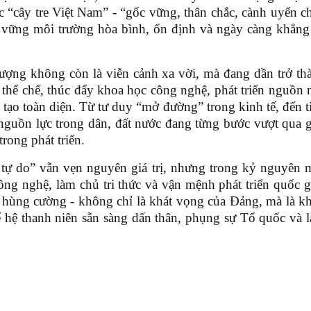
c “cây tre Việt Nam”
-
“gốc vững, thân chắc, cành uyển 
ữ vững môi trường hòa bình, ổn định và ngày càng khẳng
ượng không còn là viễn cảnh xa vời, mà đang dần trở th
h thể chế, thúc đẩy khoa học công nghệ, phát triển nguồn 
 tạo toàn diện. Từ tư duy “mở đường” trong kinh tế, đến t
nguồn lực trong dân, đất nước đang từng bước vượt qua g
rong phát triển.
 tự do” vẫn vẹn nguyên giá trị, nhưng trong kỷ nguyên 
ông nghệ, làm chủ tri thức và vận mệnh phát triển quốc g
hùng cường - không chỉ là khát vọng của Đảng, mà là k
ế hệ thanh niên sẵn sàng dấn thân, phụng sự Tổ quốc và 