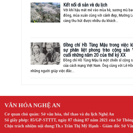
Kết nối di sản và du lịch
Với khí hậu mát mẻ vào mùa hè, sương mù b
đông, mùa xuân cùng với cảnh đẹp, Mường L
càng thu hút được nhiều du khách...
Đồng chí Hồ Tùng Mậu trong việc 
sự phân liệt phong trào cộng sản
cuối những năm 20 của thế kỷ XX
Đồng chí Hồ Tùng Mậu là một chiến sĩ cộng sả
của cách mạng Việt Nam. Ông cùng với Lê Hồ
những người giúp việc đắc...
VĂN HÓA NGHỆ AN
Cơ quan chủ quản: Sở văn hóa, thể thao và du lịch Nghệ An
Số giấy phép: 85/GP-STTTT, ngày 07 tháng 07 năm 2021 của Sở Thông
Chịu trách nhiệm nội dung:Th.s Trần Thị Mỹ Hạnh - Giám đốc Sở Vă