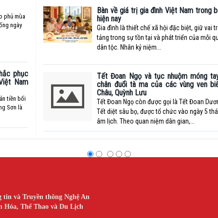
Bàn về giá trị gia đình Việt Nam trong 
ao phủ mùa
hiện nay
ống ngày
Gia đình là thiết chế xã hội đặc biệt, giữ vai 
tảng trong sự tồn tại và phát triển của mỗi q
dân tộc. Nhân kỷ niệm...
khắc phục
Tết Đoan Ngọ và tục nhuộm móng ta
 Việt Nam
chân đuổi tà ma của các vùng ven bi
Châu, Quỳnh Lưu
n tiền bối
Tết Đoan Ngọ còn được gọi là Tết Đoan Dươ
ng Sơn là
Tết diệt sâu bọ, được tổ chức vào ngày 5 th
âm lịch. Theo quan niệm dân gian,...
 tin và Truyền thông Nghệ An
n Hóa, Thể Thao và Du Lịch