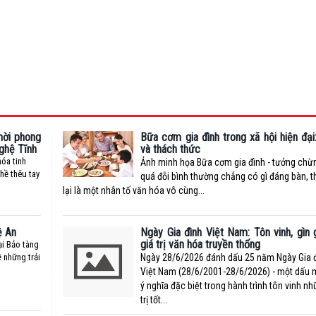
thời phong
Bữa cơm gia đình trong xã hội hiện đại:
Nghệ Tĩnh
và thách thức
óa tinh
Ảnh minh họa Bữa cơm gia đình - tưởng chừ
hề thêu tay
quá đỗi bình thường chẳng có gì đáng bàn, t
lại là một nhân tố văn hóa vô cùng...
ệ An
Ngày Gia đình Việt Nam: Tôn vinh, gìn 
giá trị văn hóa truyền thống
ại Bảo tàng
 những trải
Ngày 28/6/2026 đánh dấu 25 năm Ngày Gia 
Việt Nam (28/6/2001-28/6/2026) - một dấu
ý nghĩa đặc biệt trong hành trình tôn vinh nh
trị tốt...