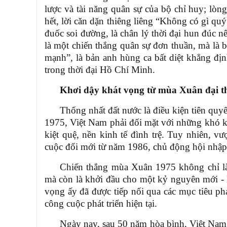
lược và tài năng quân sự của bộ chỉ huy; lòng
hết, lời căn dặn thiêng liêng “Không có gì qu
đuốc soi đường, là chân lý thời đại hun đúc n
là một chiến thắng quân sự đơn thuần, mà là bi
mạnh”, là bản anh hùng ca bất diệt khẳng địn
trong thời đại Hồ Chí Minh.
Khơi dậy khát vọng từ mùa Xuân đại th
Thống nhất đất nước là điều kiện tiên quyế
1975, Việt Nam phải đối mặt với những khó kh
kiệt quệ, nền kinh tế đình trệ. Tuy nhiên, vư
cuộc đổi mới từ năm 1986, chủ động hội nhập
Chiến thắng mùa Xuân 1975 không chỉ là
mà còn là khởi đầu cho một kỷ nguyên mới
-
vọng ấy đã được tiếp nối qua các mục tiêu phá
công cuộc phát triển hiện tại.
Ngày nay, sau 50 năm hòa bình, Việt Nam 