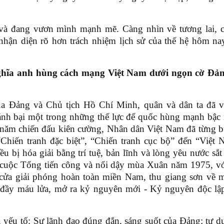
ã và đang vươn mình mạnh mẽ. Càng nhìn về tương lai, 
nhận diện rõ hơn trách nhiệm lịch sử của thế hệ hôm na
nghĩa anh hùng cách mạng Việt Nam dưới ngọn cờ Đản
 của Đảng và Chủ tịch Hồ Chí Minh, quân và dân ta đã 
nh bại một trong những thế lực đế quốc hùng mạnh bậc 
năm chiến đấu kiên cường, Nhân dân Việt Nam đã từng 
“Chiến tranh đặc biệt”, “Chiến tranh cục bộ” đến “Việt
u bị hóa giải bằng trí tuệ, bản lĩnh và lòng yêu nước sắt
ng cuộc Tổng tiến công và nổi dậy mùa Xuân năm 1975, v
cửa giải phóng hoàn toàn miền Nam, thu giang sơn về 
m đầy máu lửa, mở ra kỷ nguyên mới
-
Kỷ nguyên độc lập
ều yếu tố: Sự lãnh đạo đúng đắn, sáng suốt của Đảng; tư d