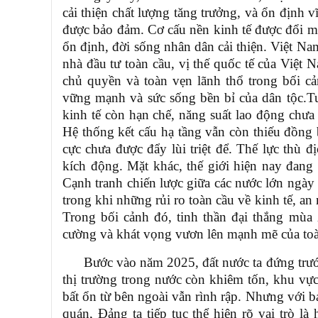
cải thiện chất lượng tăng trưởng, và ổn định 
được bảo
đảm.
Cơ cấu nền kinh tế được đổi mớ
ổn định, đời sống nhân dân cải thiện. Việt Na
nhà đầu tư toàn
cầu,
vị thế quốc tế của Việt 
chủ quyền và toàn vẹn lãnh thổ trong bối cả
vững mạnh và sức sống bền bỉ của dân tộc.Tu
kinh tế còn hạn chế, năng suất lao động chưa
Hệ thống kết cấu hạ tầng vẫn còn thiếu đồng 
cực chưa được đẩy lùi triệt để.
Thế lực thù đ
kích động.
Mặt khác, t
hế giới hiện nay đang
Cạnh tranh chiến lược giữa các nước lớn ngày c
trong khi những rủi ro toàn cầu về kinh tế, a
Trong bối cảnh đó, tinh thần đại thắng mùa 
cường và khát vọng vươn lên mạnh mẽ của toà
Bước vào năm 2025, đất nước ta đứng trư
thị trường trong nước còn khiêm tốn, khu vự
bất ổn từ bên ngoài vẫn rình rập. Nhưng với bả
quán, Đảng ta tiếp tục thể hiện rõ vai trò l