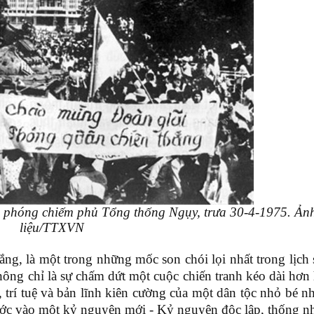
 phóng chiếm phủ Tổng thống Ngụy, trưa 30-4-1975. Ản
liệu/TTXVN
ắng, là một trong những mốc son chói lọi nhất trong lịch
ông chỉ là sự chấm dứt một cuộc chiến tranh kéo dài hơn 
 trí tuệ và bản lĩnh kiên cường của một dân tộc nhỏ bé n
bước vào một kỷ nguyên mới
-
Kỷ nguyên độc lập, thống nh