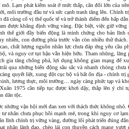
vĩ mô. Lạm phát kiểm soát ở mức thấp, cân đối lớn của nền
i, môi trường đầu tư và sức cạnh tranh tăng lên. Chính trị
m đã củng cố vị thế quốc tế và trở thành điểm đến hấp dẫn
Nam được khẳng định vững vàng. Đặc biệt, việc giữ vững 
nh thế giới đầy biến động là minh chứng cho bản lĩnh c
y nhiên, con đường phía trước vẫn còn nhiều thử thách.
 cao, chất lượng nguồn nhân lực chưa đáp ứng yêu cầu phá
bộ, và nguy cơ tụt hậu vẫn hiện hữu.
Tham nhũng, lãng p
ịch gia tăng chống phá, lợi dụng không gian mạng để xu
 trải qua những biến động sâu sắc và nhanh chóng chưa 
àng quyết liệt, xung đột cục bộ và bất ổn địa - chính trị g
n ninh, lương thực, môi trường… ngày càng phức tạp và kh
Xuân 1975 cần tiếp tục được khơi dậy, thắp lên ý chí tự
n dân tộc.
ớc những vận hội mới đan xen với thách thức không nhỏ
c tư nhân chưa phục hồi mạnh mẽ, trong khi nguy cơ lạm
n lĩnh chính trị vững vàng, đường lối phát triển đúng đắn
à hạt nhân lãnh đạo, chèo lái con thuyền cách mạng vượt