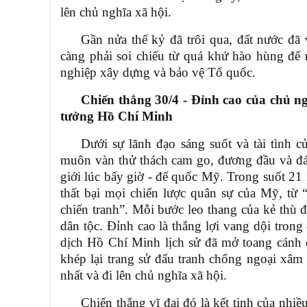
lên chủ nghĩa xã hội.
Gần nửa thế kỷ đã trôi qua, đất nước đ
càng phải soi chiếu từ quá khứ hào hùng để 
nghiệp xây dựng và bảo vệ Tổ quốc.
Chiến thắng 30/4 - Đỉnh cao của chủ 
tưởng Hồ Chí Minh
Dưới sự lãnh đạo sáng suốt và tài tình
muôn vàn thử thách cam go, đương đầu và đá
giới lúc bấy giờ
-
đế quốc Mỹ. Trong suốt 21 
thất bại mọi chiến lược quân sự của Mỹ, từ 
chiến tranh”. Mỗi bước leo thang của kẻ thù đề
dân tộc. Đỉnh cao là thắng lợi vang dội tro
dịch Hồ Chí Minh lịch sử đã mở toang cánh 
khép lại trang sử đấu tranh chống ngoại xâ
nhất và đi lên chủ nghĩa xã hội.
Chiến thắng vĩ đại đó là kết tinh của nhi