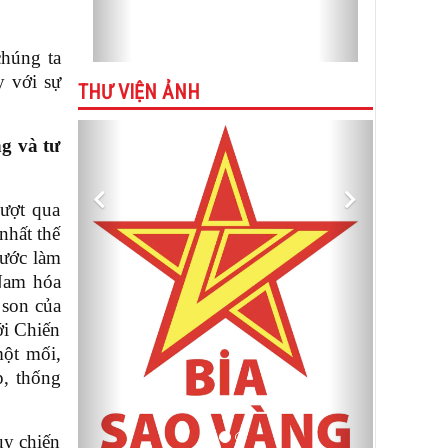
chúng ta
y với sự
THƯ VIỆN ẢNH
Previous
Next
g và tư
vượt qua
nhất thế
bước làm
 Nam hóa
 son của
ới Chiến
một mối,
, thống
uy chiến