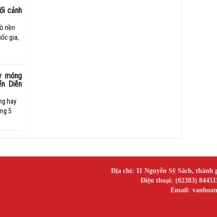
bối cảnh
trò nền
uốc gia,
y móng
ển Diễn
ng hay
áng 5
Địa chỉ: 11 Nguyễn Sỹ Sách, thành 
Điện thoại: (02383) 84451
Email: vanhoa